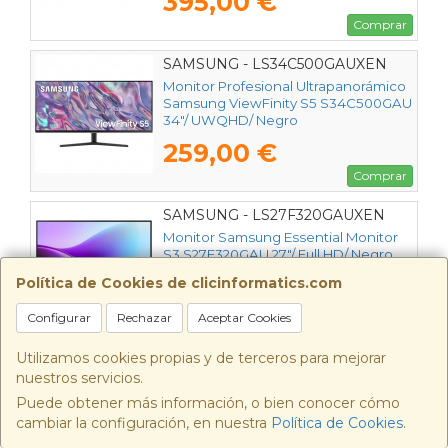
395,00 €
Negro
Comprar
SAMSUNG - LS34C500GAUXEN
Monitor Profesional Ultrapanorámico
Samsung ViewFinity S5 S34C500GAU
34"/ UWQHD/ Negro
259,00 €
Comprar
SAMSUNG - LS27F320GAUXEN
Monitor Samsung Essential Monitor
S3 S27F320GAU 27"/ Full HD/ Negro
Política de Cookies de clicinformatics.com
109,00 €
Configurar
Rechazar
Aceptar Cookies
Comprar
Utilizamos cookies propias y de terceros para mejorar
SAMSUNG - MUF-128BE4/APC
nuestros servicios.
Pendrive 128GB Samsung BAR Plus
Puede obtener más información, o bien conocer cómo
Titan Gray USB 3.1
cambiar la configuración, en nuestra
Política de Cookies
.