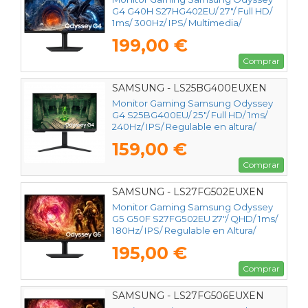
G4 G40H S27HG402EU/ 27"/ Full HD/
1ms/ 300Hz/ IPS/ Multimedia/
Regulable en altura/ Negro
199,00 €
Comprar
SAMSUNG - LS25BG400EUXEN
Monitor Gaming Samsung Odyssey
G4 S25BG400EU/ 25"/ Full HD/ 1ms/
240Hz/ IPS/ Regulable en altura/
Negro
159,00 €
Comprar
SAMSUNG - LS27FG502EUXEN
Monitor Gaming Samsung Odyssey
G5 G50F S27FG502EU 27"/ QHD/ 1ms/
180Hz/ IPS/ Regulable en Altura/
Negro
195,00 €
Comprar
SAMSUNG - LS27FG506EUXEN