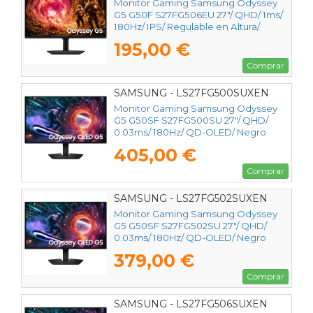
Monitor Gaming Samsung Odyssey
G5 G50F S27FG506EU 27"/ QHD/ 1ms/
180Hz/ IPS/ Regulable en Altura/
Negro
195,00 €
Comprar
SAMSUNG - LS27FG500SUXEN
Monitor Gaming Samsung Odyssey
G5 G50SF S27FG500SU 27"/ QHD/
0.03ms/ 180Hz/ QD-OLED/ Negro
405,00 €
Comprar
SAMSUNG - LS27FG502SUXEN
Monitor Gaming Samsung Odyssey
G5 G50SF S27FG502SU 27"/ QHD/
0.03ms/ 180Hz/ QD-OLED/ Negro
379,00 €
Comprar
SAMSUNG - LS27FG506SUXEN