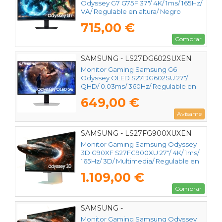
Odyssey G7 G75F 37"/ 4K/ 1ms/ 165Hz/
VA/ Regulable en altura/ Negro
715,00 €
Comprar
SAMSUNG - LS27DG602SUXEN
Monitor Gaming Samsung G6
Odyssey OLED S27DG602SU 27"/
QHD/ 0.03ms/ 360Hz/ Regulable en
Altura/ Plata
649,00 €
Avísame
SAMSUNG - LS27FG900XUXEN
Monitor Gaming Samsung Odyssey
3D G90XF S27FG900XU 27"/ 4K/ 1ms/
165Hz/ 3D/ Multimedia/ Regulable en
altura/ Plata
1.109,00 €
Comprar
SAMSUNG -
Monitor Gaming Samsung Odyssey