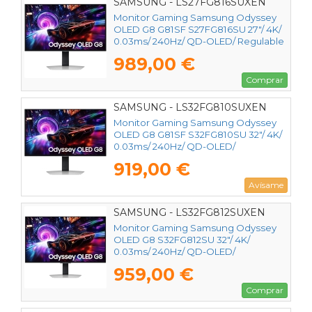
SAMSUNG - LS27FG816SUXEN
Monitor Gaming Samsung Odyssey
OLED G8 G81SF S27FG816SU 27"/ 4K/
0.03ms/ 240Hz/ QD-OLED/ Regulable
en altura/ Plata
989,00 €
Comprar
SAMSUNG - LS32FG810SUXEN
Monitor Gaming Samsung Odyssey
OLED G8 G81SF S32FG810SU 32"/ 4K/
0.03ms/ 240Hz/ QD-OLED/
Multimedia/ Regulable en altura/ Plata
919,00 €
Avísame
SAMSUNG - LS32FG812SUXEN
Monitor Gaming Samsung Odyssey
OLED G8 S32FG812SU 32"/ 4K/
0.03ms/ 240Hz/ QD-OLED/
Multimedia/ Regulable en altura/ Plata
959,00 €
Comprar