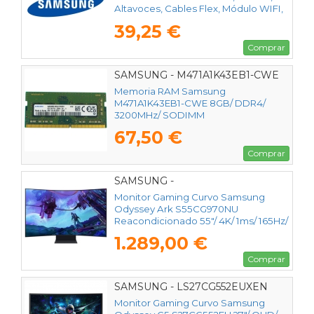
Altavoces, Cables Flex, Módulo WIFI,
Receptor IR
39,25 €
Comprar
SAMSUNG - M471A1K43EB1-CWE
Memoria RAM Samsung
M471A1K43EB1-CWE 8GB/ DDR4/
3200MHz/ SODIMM
67,50 €
Comprar
SAMSUNG -
Monitor Gaming Curvo Samsung
Odyssey Ark S55CG970NU
Reacondicionado 55"/ 4K/ 1ms/ 165Hz/
VA/ Regulable en altura/ Smart TV/
1.289,00 €
Multimedia/ Negro
Comprar
SAMSUNG - LS27CG552EUXEN
Monitor Gaming Curvo Samsung