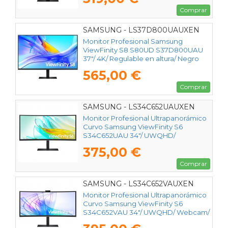
Comprar
SAMSUNG - LS37D800UAUXEN
Monitor Profesional Samsung
ViewFinity S8 S80UD S37D800UAU
37"/ 4K/ Regulable en altura/ Negro
565,00 €
Comprar
SAMSUNG - LS34C652UAUXEN
Monitor Profesional Ultrapanorámico
Curvo Samsung ViewFinity S6
S34C652UAU 34"/ UWQHD/
Multimedia/ Regulable en Altura/
375,00 €
Negro
Comprar
SAMSUNG - LS34C652VAUXEN
Monitor Profesional Ultrapanorámico
Curvo Samsung ViewFinity S6
S34C652VAU 34"/ UWQHD/ Webcam/
Multimedia/ Regulable en Altura/