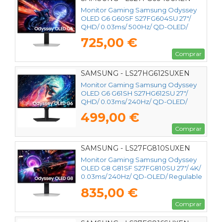
Monitor Gaming Samsung Odyssey
OLED G6 G60SF S27FG604SU 27"/
QHD/ 0.03ms/ 500Hz/ QD-OLED/
Regulable en altura/ Plata
725,00 €
Comprar
SAMSUNG - LS27HG612SUXEN
Monitor Gaming Samsung Odyssey
OLED G6 G61SH S27HG612SU 27"/
QHD/ 0.03ms/ 240Hz/ QD-OLED/
Regulable en altura/ Negro
499,00 €
Comprar
SAMSUNG - LS27FG810SUXEN
Monitor Gaming Samsung Odyssey
OLED G8 G81SF S27FG810SU 27"/ 4K/
0.03ms/ 240Hz/ QD-OLED/ Regulable
en altura/ Plata
835,00 €
Comprar