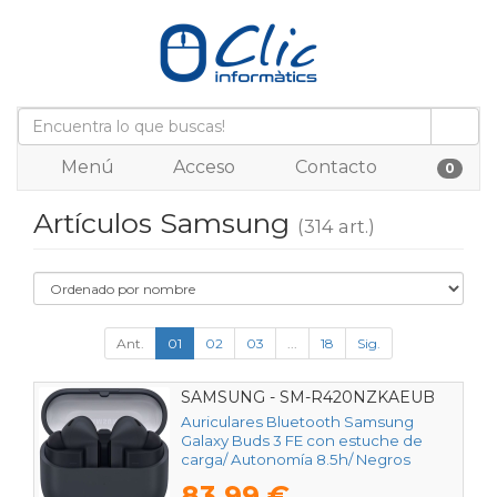
Menú
Acceso
Contacto
0
Artículos Samsung
(314 art.)
Ant.
01
02
03
...
18
Sig.
SAMSUNG - SM-R420NZKAEUB
Auriculares Bluetooth Samsung
Galaxy Buds 3 FE con estuche de
carga/ Autonomía 8.5h/ Negros
83,99 €