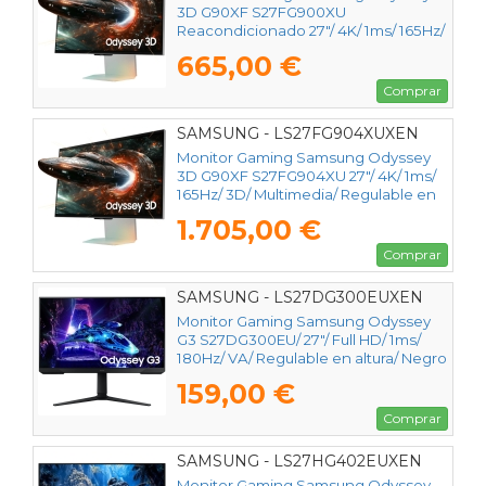
3D G90XF S27FG900XU
Reacondicionado 27"/ 4K/ 1ms/ 165Hz/
3D/ Multimedia/ Regulable en altura/
665,00 €
Plata
Comprar
SAMSUNG - LS27FG904XUXEN
Monitor Gaming Samsung Odyssey
3D G90XF S27FG904XU 27"/ 4K/ 1ms/
165Hz/ 3D/ Multimedia/ Regulable en
altura/ Plata
1.705,00 €
Comprar
SAMSUNG - LS27DG300EUXEN
Monitor Gaming Samsung Odyssey
G3 S27DG300EU/ 27"/ Full HD/ 1ms/
180Hz/ VA/ Regulable en altura/ Negro
159,00 €
Comprar
SAMSUNG - LS27HG402EUXEN
Monitor Gaming Samsung Odyssey