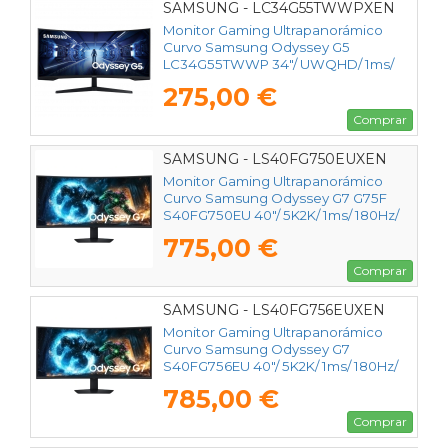
SAMSUNG - LC34G55TWWPXEN
Monitor Gaming Ultrapanorámico
Curvo Samsung Odyssey G5
LC34G55TWWP 34"/ UWQHD/ 1ms/
165Hz/ VA/ Negro
275,00 €
Comprar
SAMSUNG - LS40FG750EUXEN
Monitor Gaming Ultrapanorámico
Curvo Samsung Odyssey G7 G75F
S40FG750EU 40"/ 5K2K/ 1ms/ 180Hz/
VA/ Regulable en altura/ Negro
775,00 €
Comprar
SAMSUNG - LS40FG756EUXEN
Monitor Gaming Ultrapanorámico
Curvo Samsung Odyssey G7
S40FG756EU 40"/ 5K2K/ 1ms/ 180Hz/
VA/ Regulable en altura/ Negro
785,00 €
Comprar