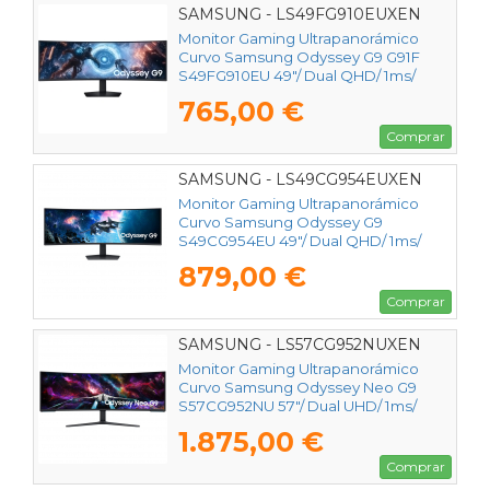
SAMSUNG - LS49FG910EUXEN
Monitor Gaming Ultrapanorámico
Curvo Samsung Odyssey G9 G91F
S49FG910EU 49"/ Dual QHD/ 1ms/
144Hz/ Regulable en altura/ Negro
765,00 €
Comprar
SAMSUNG - LS49CG954EUXEN
Monitor Gaming Ultrapanorámico
Curvo Samsung Odyssey G9
S49CG954EU 49"/ Dual QHD/ 1ms/
240Hz/ VA/ Regulable en altura/
879,00 €
Negro
Comprar
SAMSUNG - LS57CG952NUXEN
Monitor Gaming Ultrapanorámico
Curvo Samsung Odyssey Neo G9
S57CG952NU 57"/ Dual UHD/ 1ms/
240Hz/ VA/ Regulable en altura/
1.875,00 €
Blanco
Comprar