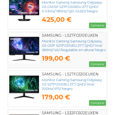
Monitor Gaming Samsung Odyssey
G5 G50SF S27FG506SU 27"/ QHD/
0.03ms/ 180Hz/ QD-OLED/ Negro
425,00 €
Comprar
SAMSUNG - LS27FG510EUXEN
Monitor Gaming Samsung Odyssey
G5 G51F S27FG510EU 27"/ QHD/ 1ms/
180Hz/ VA/ Regulable en altura/ Negro
199,00 €
Comprar
SAMSUNG - LS27FG530EUXEN
Monitor Gaming Samsung Odyssey
G5 S27FG530EU 27"/ QHD/ 1ms/
200Hz/ IPS/ Negro
179,00 €
Comprar
SAMSUNG - LS32FG502EUXEN