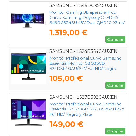
SAMSUNG - LS49DG954SUXEN
Monitor Gaming Ultrapanorámico
Curvo Samsung Odyssey OLED G9
S49DG954SU 49"/ Dual QHD/ 0.03ms/
240Hz/ OLED/ Multimedia/ Regulable
1.319,00 €
en altura/ Plata
Comprar
SAMSUNG - LS24D364GAUXEN
Monitor Profesional Curvo Samsung
Essential Monitor S3 S36GD
S24D364GAU/ 24"/ Full HD/ Negro
105,00 €
Comprar
SAMSUNG - LS27D392GAUXEN
Monitor Profesional Curvo Samsung
Essential S3 S39GD S27D392GAU 27"/
Full HD/ Negro y Plata
149,00 €
Comprar