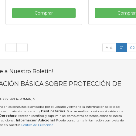
Comprar
Comprar
Ant.
01
02
e a Nuestro Boletín!
ACIÓN BÁSICA SOBRE PROTECCIÓN DE
PUIGSERVER-ROMAN, S.L.
nder las consultas planteadas por el usuario y enviarle la información solicitada;
Consentimiento del usuario;
Destinatarios
: Solo se realizan cesiones si existe una
Derechos
: Acceder, rectificar y suprimir, así como otros derechos, como se indica
 adicional;
Información Adicional
: Puede consultar la información completa de
tos en nuestra
Política de Privacidad
.