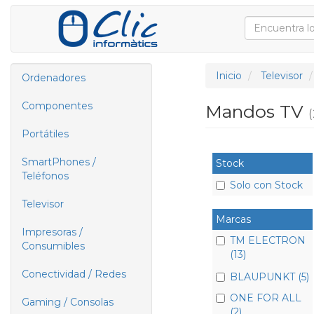
Inicio
Televisor
Ordenadores
Componentes
Mandos TV
(
Portátiles
SmartPhones /
Stock
Teléfonos
Solo con Stock
Televisor
Marcas
Impresoras /
TM ELECTRON
Consumibles
(13)
Conectividad / Redes
BLAUPUNKT (5)
ONE FOR ALL
Gaming / Consolas
(2)