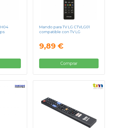
PH04
Mando para TV LG CTVLG01
ips
compatible con TV LG
9,89 €
Comprar