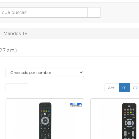
Mandos TV
27 art.)
Ant.
01
02