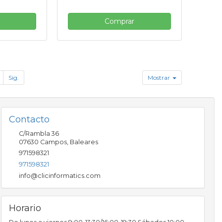
Comprar
Sig.
Mostrar
Contacto
C/Rambla 36
07630
Campos
,
Baleares
971598321
971598321
info@clicinformatics.com
Horario