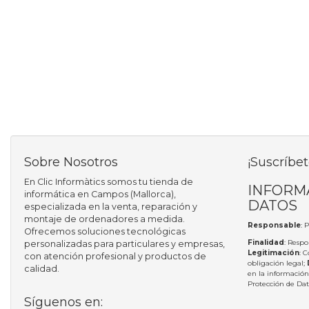
Sobre Nosotros
¡Suscríbet
En Clic Informàtics somos tu tienda de
INFORM
informática en Campos (Mallorca),
DATOS
especializada en la venta, reparación y
montaje de ordenadores a medida.
Responsable
: 
Ofrecemos soluciones tecnológicas
Finalidad
: Respo
personalizadas para particulares y empresas,
Legitimación
: 
con atención profesional y productos de
obligación legal;
calidad.
en la información
Protección de Da
Síguenos en: