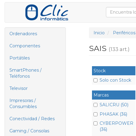
Inicio
Periféricos
Ordenadores
Componentes
SAIS
(133 art.)
Portátiles
SmartPhones /
Stock
Teléfonos
Solo con Stock
Televisor
Marcas
Impresoras /
SALICRU (50)
Consumibles
PHASAK (36)
Conectividad / Redes
CYBERPOWER
(36)
Gaming / Consolas