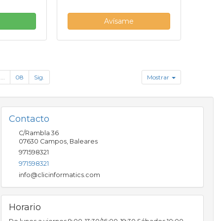
Avísame
...
08
Sig.
Mostrar
Contacto
C/Rambla 36
07630
Campos
,
Baleares
971598321
971598321
info@clicinformatics.com
Horario