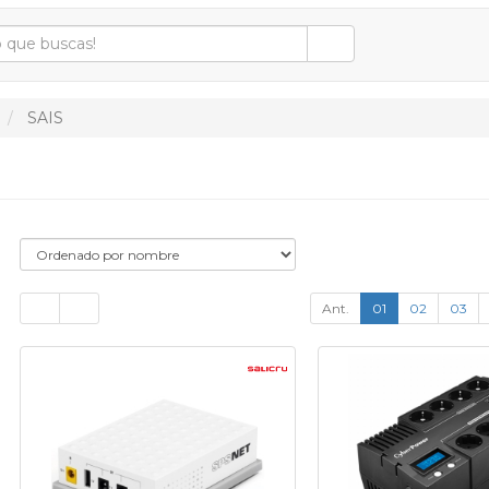
SAIS
Ant.
01
02
03