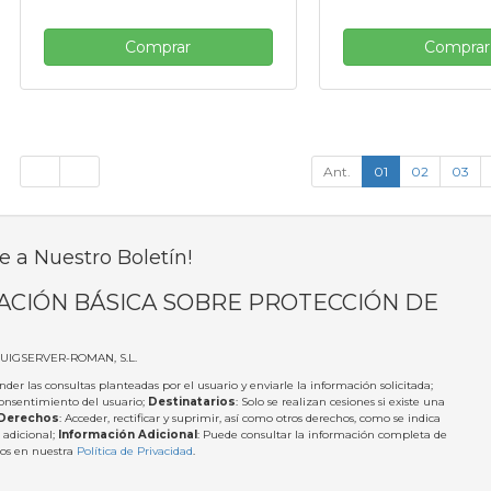
Comprar
Comprar
Ant.
01
02
03
e a Nuestro Boletín!
ACIÓN BÁSICA SOBRE PROTECCIÓN DE
PUIGSERVER-ROMAN, S.L.
nder las consultas planteadas por el usuario y enviarle la información solicitada;
Consentimiento del usuario;
Destinatarios
: Solo se realizan cesiones si existe una
Derechos
: Acceder, rectificar y suprimir, así como otros derechos, como se indica
 adicional;
Información Adicional
: Puede consultar la información completa de
tos en nuestra
Política de Privacidad
.