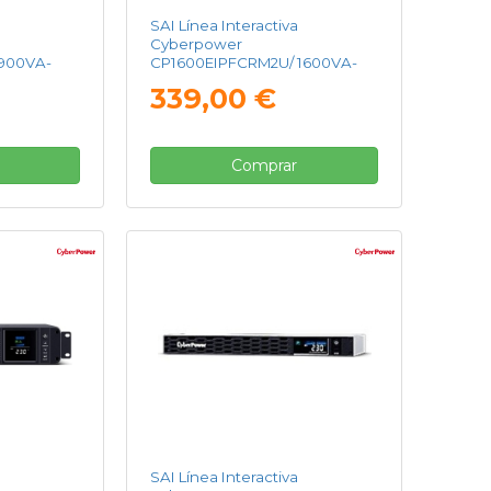
SAI Línea Interactiva
Cyberpower
900VA-
CP1600EIPFCRM2U/ 1600VA-
rmato Rack
1000W/ 8 Salidas/ Formato
339,00 €
Rack
Comprar
SAI Línea Interactiva