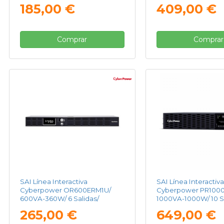
Formato Torre
Formato Rack
185,00 €
409,00 €
Comprar
Comprar
SAI Línea Interactiva
SAI Línea Interactiva
Cyberpower OR600ERM1U/
Cyberpower PR1000
600VA-360W/ 6 Salidas/
1000VA-1000W/ 10 Sa
Formato Rack
Formato Rack
265,00 €
649,00 €