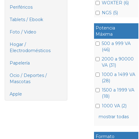
WOXTER (6)
Periféricos
NGS (5)
Tablets / Ebook
Potencia
Foto / Video
Máxima
500 a 999 VA
Hogar /
(46)
Electrodomésticos
2000 a 90000
Papelería
VA (31)
1000 a 1499 VA
Ocio / Deportes /
(28)
Mascotas
1500 a 1999 VA
Apple
(18)
1000 VA (2)
mostrar todas
Formato