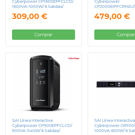
Cyberpower CP1600EPFCLCD/
Cyberpower
1600VA-1000W/ 6 Salidas/
CP2000EIPFCRM2U/
Formato Torre
1200W/ 8 Salidas/ F
309,00 €
479,00 €
Rack
Comprar
Comprar
SAI Línea Interactiva
SAI Línea Interactiva
Cyberpower CP900EPFCLCD/
Cyberpower OR100
900VA-540W/ 6 Salidas/
1000VA-600W/ 6 Sal