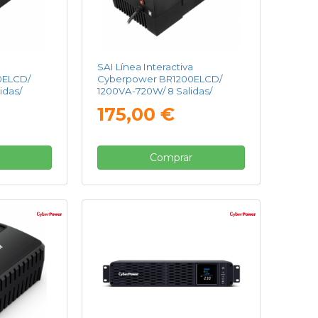
SAI Línea Interactiva
0ELCD/
Cyberpower BR1200ELCD/
idas/
1200VA-720W/ 8 Salidas/
Formato Bloque
175,00 €
Comprar