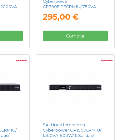
Cyberpower
 2000VA-
CP700EIPFCRM1U/ 750VA-
ormato
420W/ 6 Salidas/ Formato Rack
295,00 €
Comprar
SAI Línea Interactiva
0ERM1U/
Cyberpower OR1500ERM1U/
idas/
1500VA-900W/ 6 Salidas/