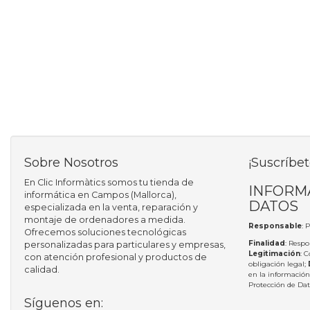
Sobre Nosotros
¡Suscríbet
En Clic Informàtics somos tu tienda de
INFORM
informática en Campos (Mallorca),
DATOS
especializada en la venta, reparación y
montaje de ordenadores a medida.
Responsable
: 
Ofrecemos soluciones tecnológicas
Finalidad
: Respo
personalizadas para particulares y empresas,
Legitimación
: 
con atención profesional y productos de
obligación legal;
calidad.
en la información
Protección de Da
Síguenos en: