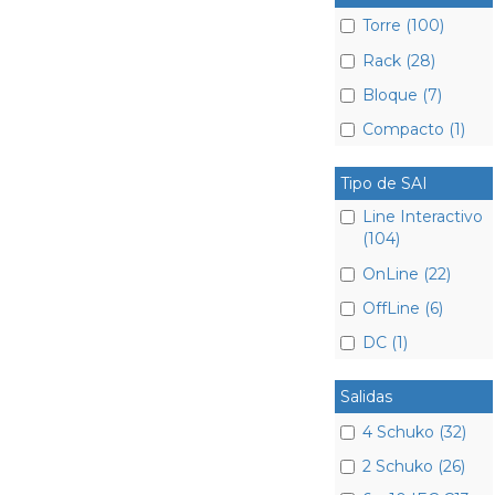
Torre (100)
Rack (28)
Bloque (7)
Compacto (1)
Tipo de SAI
Line Interactivo
(104)
OnLine (22)
OffLine (6)
DC (1)
Salidas
4 Schuko (32)
2 Schuko (26)