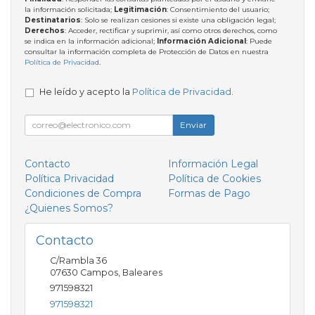
la información solicitada;
Legitimación
: Consentimiento del usuario;
Destinatarios
: Solo se realizan cesiones si existe una obligación legal;
Derechos
: Acceder, rectificar y suprimir, así como otros derechos, como
se indica en la información adicional;
Información Adicional
: Puede
consultar la información completa de Protección de Datos en nuestra
Política de Privacidad
.
He leído y acepto la
Política de Privacidad
.
Enviar
Contacto
Información Legal
Política Privacidad
Política de Cookies
Condiciones de Compra
Formas de Pago
¿Quienes Somos?
Contacto
C/Rambla 36
07630
Campos
,
Baleares
971598321
971598321