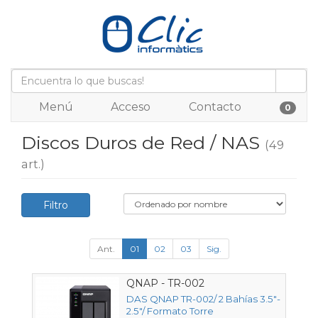
Menú
Acceso
Contacto
0
Discos Duros de Red / NAS
(49
art.)
Filtro
Ant.
01
02
03
Sig.
QNAP - TR-002
DAS QNAP TR-002/ 2 Bahías 3.5"-
2.5"/ Formato Torre