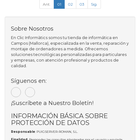
Ant.
01
02
03
Sig.
Sobre Nosotros
En Clic Informàtics somos tu tienda de informática en
Campos (Mallorca), especializada en la venta, reparación y
montaje de ordenadores a medida. Ofrecemos
soluciones tecnológicas personalizadas para particulares
y empresas, con atención profesional y productos de
calidad.
Síguenos en:
¡Suscríbete a Nuestro Boletín!
INFORMACIÓN BÁSICA SOBRE
PROTECCIÓN DE DATOS
Responsable
: PUIGSERVER-ROMAN, S.L.
Finalidad
: Responder las consultas planteadas por el usuario y enviarle