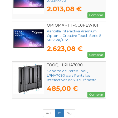
5753RK/ 75"
2.013,08 €
Comprar
OPTOMA - H1F0C0PBW101
Pantalla Interactiva Premium
Optoma Creative Touch Serie 5
5863RK/ 86"
2.623,08 €
Comprar
TOOQ - LPHA7090
Soporte de Pared TooQ
LPHA7090 para Pantallas
Interactivas de 70-90"/ hasta
55kg
485,00 €
Comprar
Ant.
01
Sig.