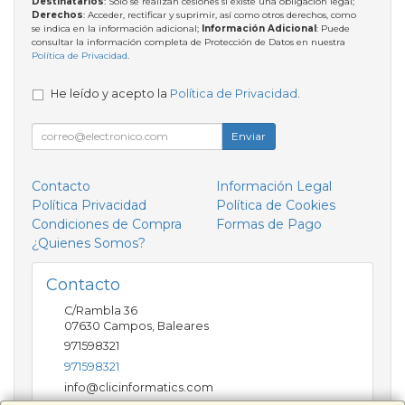
Destinatarios
: Solo se realizan cesiones si existe una obligación legal;
Derechos
: Acceder, rectificar y suprimir, así como otros derechos, como
se indica en la información adicional;
Información Adicional
: Puede
consultar la información completa de Protección de Datos en nuestra
Política de Privacidad
.
He leído y acepto la
Política de Privacidad
.
Enviar
Contacto
Información Legal
Política Privacidad
Política de Cookies
Condiciones de Compra
Formas de Pago
¿Quienes Somos?
Contacto
C/Rambla 36
07630
Campos
,
Baleares
971598321
971598321
info@clicinformatics.com