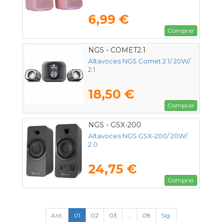
6,99 €
Comprar
NGS - COMET2.1
Altavoces NGS Comet 2.1/ 20W/
2.1
18,50 €
Comprar
NGS - GSX-200
Altavoces NGS GSX-200/ 20W/
2.0
24,75 €
Comprar
Ant.
01
02
03
...
08
Sig.