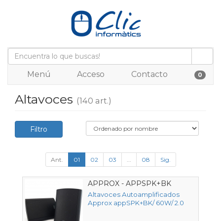
Menú
Acceso
Contacto
0
Altavoces
(140 art.)
Filtro
Ant.
01
02
03
...
08
Sig.
APPROX - APPSPK+BK
Altavoces Autoamplificados
Approx appSPK+BK/ 60W/ 2.0