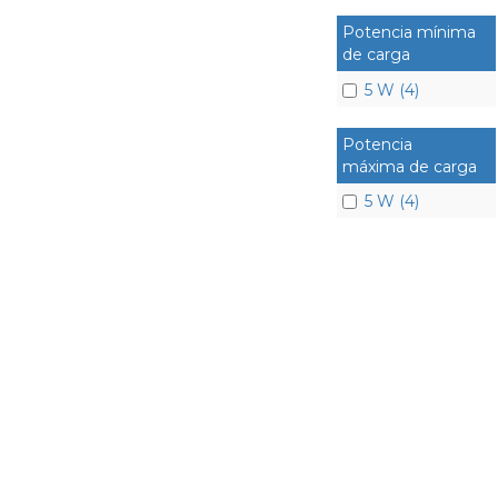
Potencia mínima
de carga
5 W (4)
Potencia
máxima de carga
5 W (4)