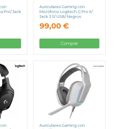
 con
Auriculares Gaming con
a Pro/ Jack
Micrófono Logitech G Pro X/
Jack 3.5/ USB/ Negros
99,00 €
Comprar
 con
Auriculares Gaming con