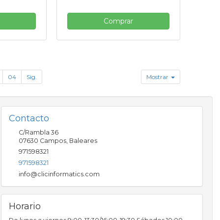
Comprar
04
Sig.
Mostrar
Contacto
C/Rambla 36
07630
Campos
,
Baleares
971598321
971598321
info@clicinformatics.com
Horario