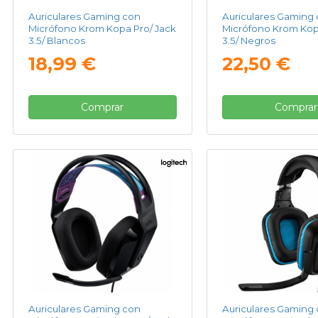
Auriculares Gaming con
Auriculares Gaming
Micrófono Krom Kopa Pro/ Jack
Micrófono Krom Kop
3.5/ Blancos
3.5/ Negros
18,99 €
22,50 €
Comprar
Comprar
Auriculares Gaming con
Auriculares Gaming