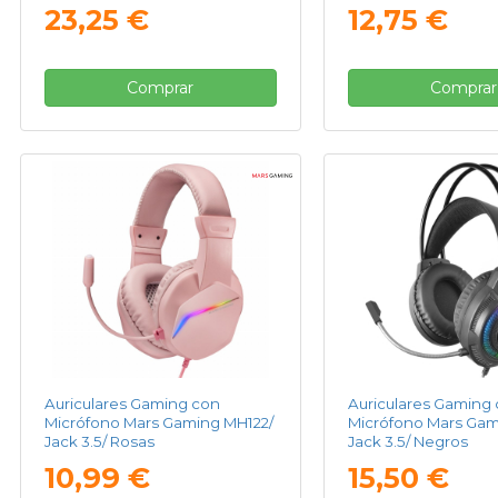
23,25 €
12,75 €
Comprar
Comprar
Auriculares Gaming con
Auriculares Gaming
Micrófono Mars Gaming MH122/
Micrófono Mars Gam
Jack 3.5/ Rosas
Jack 3.5/ Negros
10,99 €
15,50 €