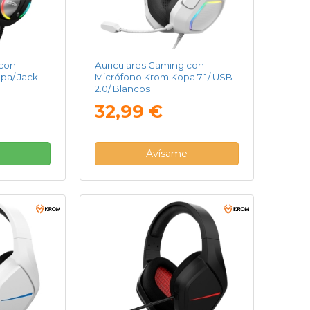
 con
Auriculares Gaming con
pa/ Jack
Micrófono Krom Kopa 7.1/ USB
2.0/ Blancos
32,99 €
Avísame