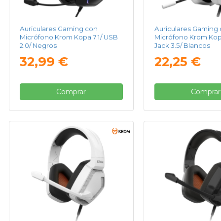
Auriculares Gaming con
Auriculares Gaming
Micrófono Krom Kopa 7.1/ USB
Micrófono Krom Ko
2.0/ Negros
Jack 3.5/ Blancos
32,99 €
22,25 €
Comprar
Comprar