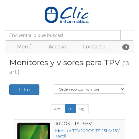
Menú
Acceso
Contacto
0
Monitores y visores para TPV
(13
art.)
Filtro
Ant.
01
Sig.
10POS - TS-15HV
Monitor TPV 10POS TS-15HV 15"/
Táctil