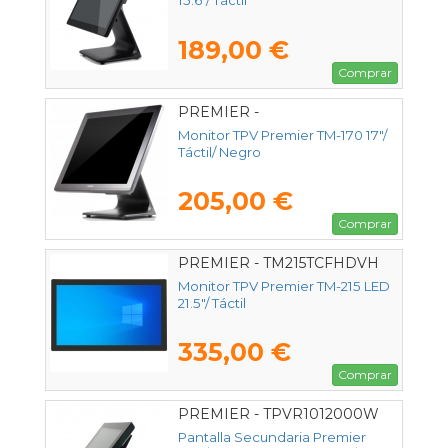
15.6"/ Táctil
189,00 €
Comprar
PREMIER -
TPM17TOUCHCAPB
Monitor TPV Premier TM-170 17"/
Táctil/ Negro
205,00 €
Comprar
PREMIER - TM215TCFHDVH
Monitor TPV Premier TM-215 LED
21.5"/ Táctil
335,00 €
Comprar
PREMIER - TPVR1012000W
Pantalla Secundaria Premier