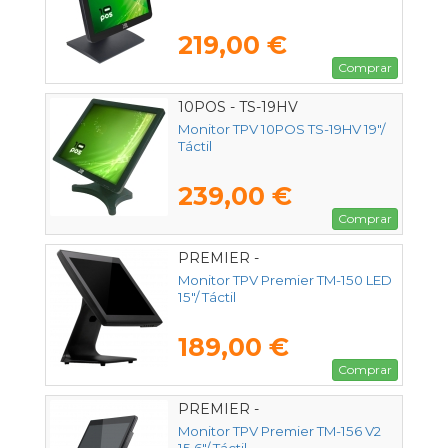
219,00 €
Comprar
10POS - TS-19HV
Monitor TPV 10POS TS-19HV 19"/
Táctil
239,00 €
Comprar
PREMIER -
TPM15TOUCHCAPB
Monitor TPV Premier TM-150 LED
15"/ Táctil
189,00 €
Comprar
PREMIER -
TPM156TOUCHCAPB1
Monitor TPV Premier TM-156 V2