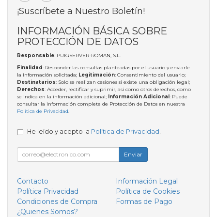
¡Suscríbete a Nuestro Boletín!
INFORMACIÓN BÁSICA SOBRE
PROTECCIÓN DE DATOS
Responsable
: PUIGSERVER-ROMAN, S.L.
Finalidad
: Responder las consultas planteadas por el usuario y enviarle
la información solicitada;
Legitimación
: Consentimiento del usuario;
Destinatarios
: Solo se realizan cesiones si existe una obligación legal;
Derechos
: Acceder, rectificar y suprimir, así como otros derechos, como
se indica en la información adicional;
Información Adicional
: Puede
consultar la información completa de Protección de Datos en nuestra
Política de Privacidad
.
He leído y acepto la
Política de Privacidad
.
Enviar
Contacto
Información Legal
Política Privacidad
Política de Cookies
Condiciones de Compra
Formas de Pago
¿Quienes Somos?