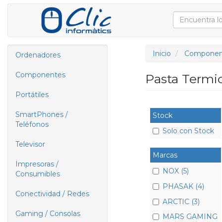
Inicio
Componen
Ordenadores
Componentes
Pasta Termi
Portátiles
SmartPhones /
Stock
Teléfonos
Solo con Stock
Televisor
Marcas
Impresoras /
NOX (5)
Consumibles
PHASAK (4)
Conectividad / Redes
ARCTIC (3)
Gaming / Consolas
MARS GAMING