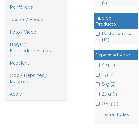
(2)
Periféricos
Tipo de
Tablets / Ebook
Producto
Foto / Video
Pasta Térmica
(14)
Hogar /
Electrodomésticos
Capacidad Peso
Papelería
4 g (5)
1 g (2)
Ocio / Deportes /
Mascotas
8 g (2)
23 g (1)
Apple
0.5 g (1)
mostrar todas