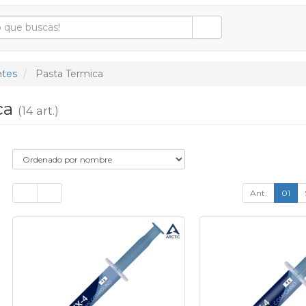
tes
Pasta Termica
ca
(14 art.)
Ant.
01