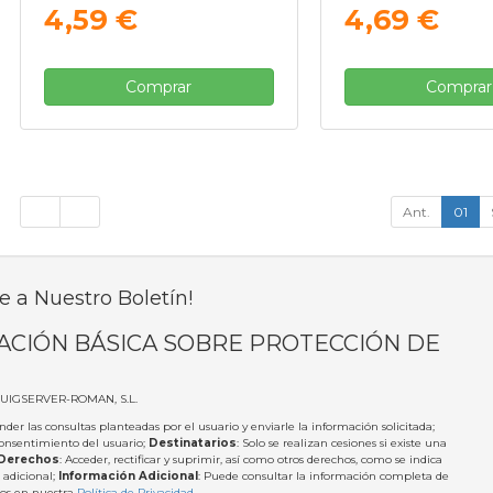
4,59 €
4,69 €
Comprar
Comprar
Ant.
01
e a Nuestro Boletín!
ACIÓN BÁSICA SOBRE PROTECCIÓN DE
PUIGSERVER-ROMAN, S.L.
nder las consultas planteadas por el usuario y enviarle la información solicitada;
Consentimiento del usuario;
Destinatarios
: Solo se realizan cesiones si existe una
Derechos
: Acceder, rectificar y suprimir, así como otros derechos, como se indica
 adicional;
Información Adicional
: Puede consultar la información completa de
tos en nuestra
Política de Privacidad
.