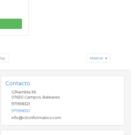
Sig.
Mostrar
Contacto
C/Rambla 36
07630
Campos
,
Baleares
971598321
971598321
info@clicinformatics.com