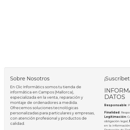
Sobre Nosotros
¡Suscríbet
En Clic Informàtics somos tu tienda de
INFORM
informática en Campos (Mallorca),
DATOS
especializada en la venta, reparación y
montaje de ordenadores a medida.
Responsable
: 
Ofrecemos soluciones tecnológicas
Finalidad
: Respo
personalizadas para particulares y empresas,
Legitimación
: 
con atención profesional y productos de
obligación legal;
calidad.
en la información
Protección de Da