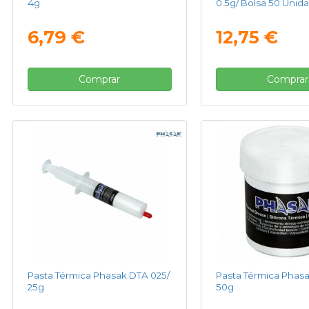
4g
0.5g/ Bolsa 50 Unid
6,79 €
12,75 €
Comprar
Comprar
Pasta Térmica Phasak DTA 025/
Pasta Térmica Phasa
25g
50g