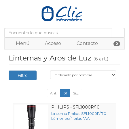
Menú
Acceso
Contacto
0
Linternas y Aros de Luz
(6 art.)
Filtro
Ant.
01
Sig.
PHILIPS - SFL1000P/10
Linterna Philips SFL1000P/ 70
Lúmenes/ 1 pilas *AA