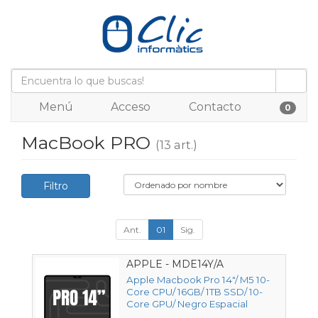
Menú
Acceso
Contacto
0
MacBook PRO
(13 art.)
Filtro
Ant.
01
Sig.
APPLE - MDE14Y/A
Apple Macbook Pro 14"/ M5 10-
Core CPU/ 16GB/ 1TB SSD/ 10-
Core GPU/ Negro Espacial