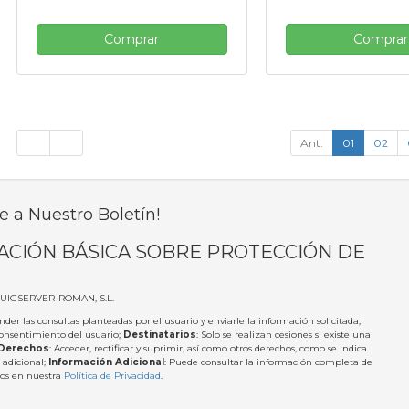
Comprar
Comprar
Ant.
01
02
e a Nuestro Boletín!
ACIÓN BÁSICA SOBRE PROTECCIÓN DE
PUIGSERVER-ROMAN, S.L.
nder las consultas planteadas por el usuario y enviarle la información solicitada;
Consentimiento del usuario;
Destinatarios
: Solo se realizan cesiones si existe una
Derechos
: Acceder, rectificar y suprimir, así como otros derechos, como se indica
 adicional;
Información Adicional
: Puede consultar la información completa de
tos en nuestra
Política de Privacidad
.