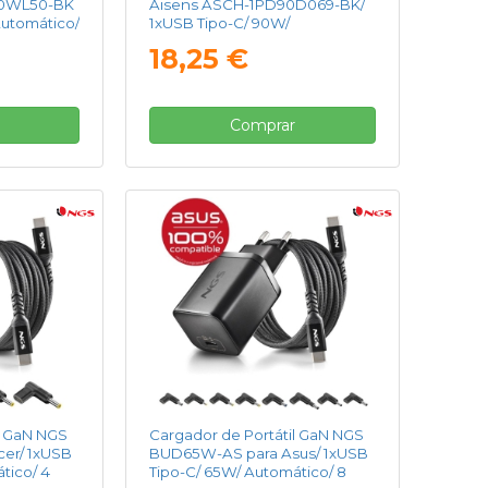
00WL50-BK
Aisens ASCH-1PD90D069-BK/
Automático/
1xUSB Tipo-C/ 90W/
Automático/ Voltaje 5-20V
18,25 €
Comprar
l GaN NGS
Cargador de Portátil GaN NGS
er/ 1xUSB
BUD65W-AS para Asus/ 1xUSB
tico/ 4
Tipo-C/ 65W/ Automático/ 8