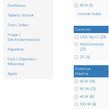
NOX (3)
Periféricos
mostrar todas
Tablets / Ebook
Foto / Video
Conector
Hogar /
USB Tipo-C (29)
Electrodomésticos
MultiConector
(23)
Papelería
DC (5)
Ocio / Deportes /
Mascotas
Potencia
Máxima
Apple
65 W (16)
90 W (12)
45 W (8)
100 W (6)