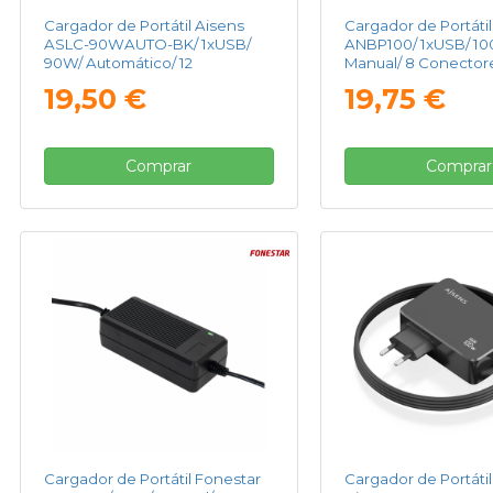
Cargador de Portátil Aisens
Cargador de Portáti
ASLC-90WAUTO-BK/ 1xUSB/
ANBP100/ 1xUSB/ 1
90W/ Automático/ 12
Manual/ 8 Conectore
Conectores/ Voltaje 15-20V
12-24V
19,50 €
19,75 €
Comprar
Comprar
Cargador de Portátil Fonestar
Cargador de Portáti