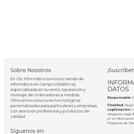
Sobre Nosotros
¡Suscríbet
En Clic Informàtics somos tu tienda de
INFORM
informática en Campos (Mallorca),
DATOS
especializada en la venta, reparación y
montaje de ordenadores a medida.
Responsable
: 
Ofrecemos soluciones tecnológicas
Finalidad
: Respo
personalizadas para particulares y empresas,
Legitimación
: 
con atención profesional y productos de
obligación legal;
calidad.
en la información
Protección de Da
Síguenos en: