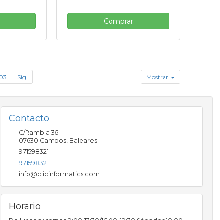
Comprar
03
Sig.
Mostrar
Contacto
C/Rambla 36
07630
Campos
,
Baleares
971598321
971598321
info@clicinformatics.com
Horario