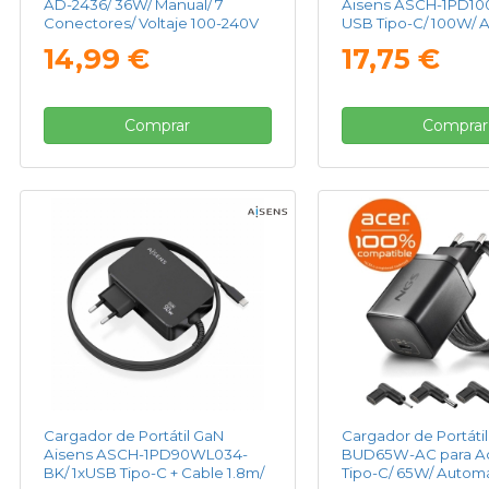
AD-2436/ 36W/ Manual/ 7
Aisens ASCH-1PD1
Conectores/ Voltaje 100-240V
USB Tipo-C/ 100W/ 
Voltaje 5-20V
14,99 €
17,75 €
Comprar
Comprar
Cargador de Portátil GaN
Cargador de Portáti
Aisens ASCH-1PD90WL034-
BUD65W-AC para Ac
BK/ 1xUSB Tipo-C + Cable 1.8m/
Tipo-C/ 65W/ Automá