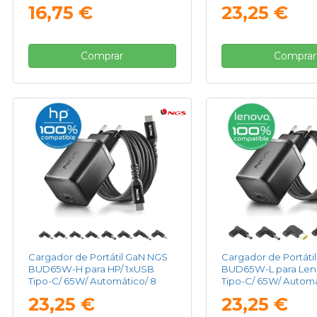
90W/ Automático/ Voltaje 5-
Conectores/ Voltaje
16,75 €
23,25 €
20V
Comprar
Comprar
Cargador de Portátil GaN NGS
Cargador de Portáti
BUD65W-H para HP/ 1xUSB
BUD65W-L para Len
Tipo-C/ 65W/ Automático/ 8
Tipo-C/ 65W/ Automá
Conectores/ Voltaje 5-20V
Conectores/ Voltaje
23,25 €
23,25 €