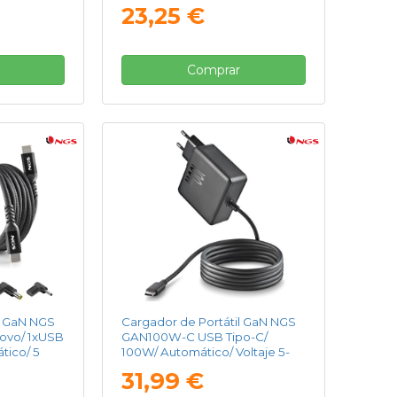
 5-20V
Conectores/ Voltaje 5-20V
23,25 €
Comprar
l GaN NGS
Cargador de Portátil GaN NGS
ovo/ 1xUSB
GAN100W-C USB Tipo-C/
tico/ 5
100W/ Automático/ Voltaje 5-
 5-20V
20V
31,99 €