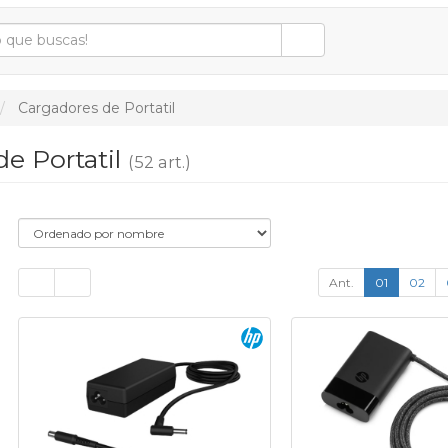
Cargadores de Portatil
e Portatil
(52 art.)
Ant.
01
02