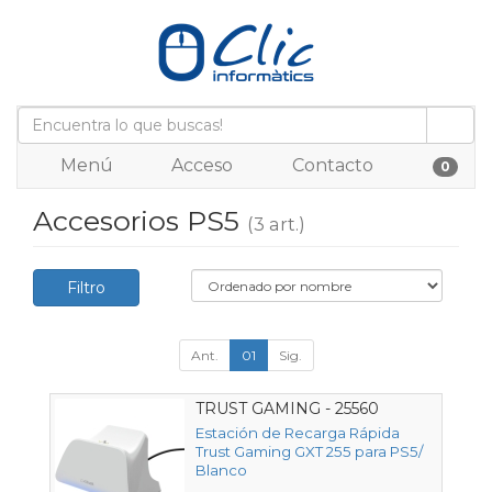
Menú
Acceso
Contacto
0
Accesorios PS5
(3 art.)
Filtro
Ant.
01
Sig.
TRUST GAMING - 25560
Estación de Recarga Rápida
Trust Gaming GXT 255 para PS5/
Blanco