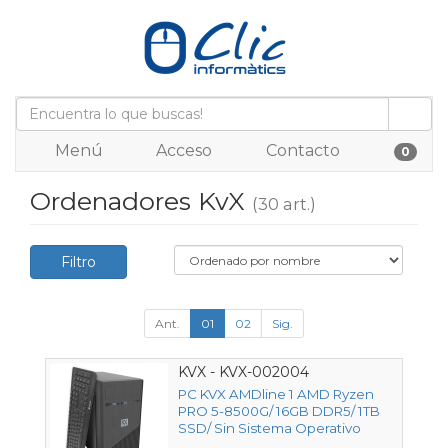
Menú
Acceso
Contacto
0
Ordenadores KvX
(30 art.)
Filtro
Ant.
01
02
Sig.
KVX - KVX-002004
PC KVX AMDline 1 AMD Ryzen
PRO 5-8500G/ 16GB DDR5/ 1TB
SSD/ Sin Sistema Operativo