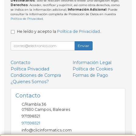
Destinatarios
: Solo se realizan cesiones si existe una obligación legal;
Derechos
: Acceder, rectificar y suprimir, así como otros derechos, como
se indica en la información adicional;
Información Adicional
: Puede
consultar la información completa de Protección de Datos en nuestra
Política de Privacidad
.
He leído y acepto la
Política de Privacidad
.
Enviar
Contacto
Información Legal
Política Privacidad
Política de Cookies
Condiciones de Compra
Formas de Pago
¿Quienes Somos?
Contacto
C/Rambla 36
07630
Campos
,
Baleares
971598321
971598321
info@clicinformatics.com