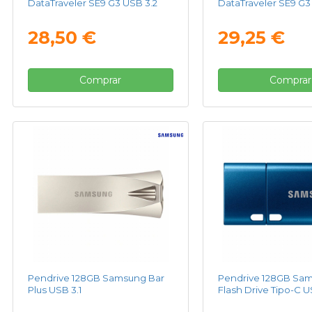
DataTraveler SE9 G3 USB 3.2
DataTraveler SE9 G3
28,50 €
29,25 €
Comprar
Comprar
Pendrive 128GB Samsung Bar
Pendrive 128GB Sa
Plus USB 3.1
Flash Drive Tipo-C U