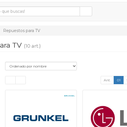
Repuestos para TV
ara TV
(10 art.)
Ant.
01