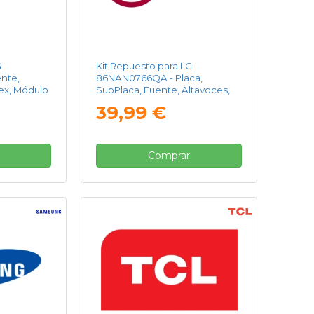
G
Kit Repuesto para LG
nte,
86NAN0766QA - Placa,
lex, Módulo
SubPlaca, Fuente, Altavoces,
Cables Flex, Módulo WIFI,
39,99 €
Receptor IR
Comprar