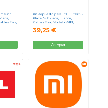
Samsung
Kit Repuesto para TCL 50C805 -
laca,
Placa, SubPlaca, Fuente,
ables Flex,
Cables Flex, Módulo WIFI,
or IR
Receptor IR
39,25 €
Comprar