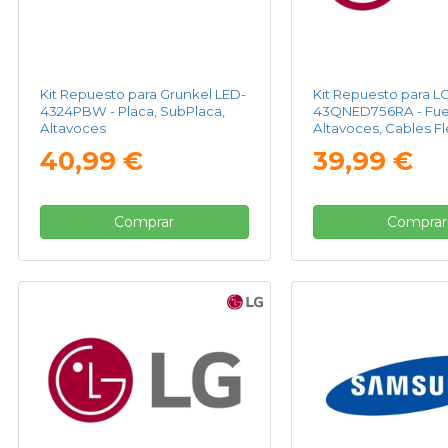
Kit Repuesto para Grunkel LED-
Kit Repuesto para L
4324PBW - Placa, SubPlaca,
43QNED756RA - Fue
Altavoces
Altavoces, Cables F
WIFI
40,99 €
39,99 €
Comprar
Comprar