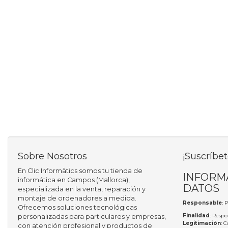
Sobre Nosotros
¡Suscríbet
En Clic Informàtics somos tu tienda de
INFORM
informática en Campos (Mallorca),
DATOS
especializada en la venta, reparación y
montaje de ordenadores a medida.
Responsable
: 
Ofrecemos soluciones tecnológicas
Finalidad
: Respo
personalizadas para particulares y empresas,
Legitimación
: 
con atención profesional y productos de