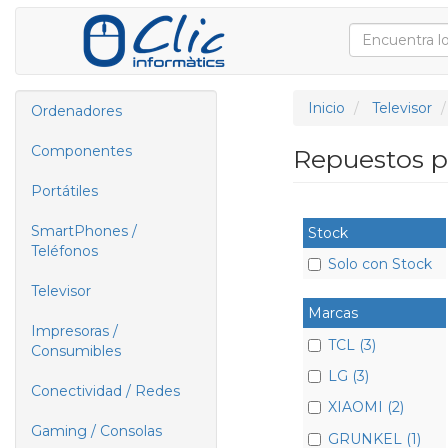
Inicio
Televisor
Ordenadores
Componentes
Repuestos p
Portátiles
SmartPhones /
Stock
Teléfonos
Solo con Stock
Televisor
Marcas
Impresoras /
TCL (3)
Consumibles
LG (3)
Conectividad / Redes
XIAOMI (2)
Gaming / Consolas
GRUNKEL (1)