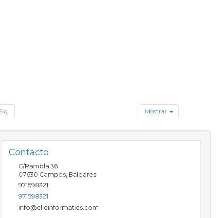
Sig.
Mostrar
Contacto
C/Rambla 36
07630
Campos
,
Baleares
971598321
971598321
info@clicinformatics.com