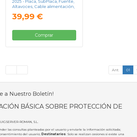
2025 - Placa, SubPlaca, Fuente,
Altavoces, Cable alimentación,
Cables Flex, Módulo WIFI,
39,99 €
Receptor IR
Comprar
Ant.
01
e a Nuestro Boletín!
ACIÓN BÁSICA SOBRE PROTECCIÓN DE
PUIGSERVER-ROMAN, S.L.
nder las consultas planteadas por el usuario y enviarle la información solicitada;
Consentimiento del usuario;
Destinatarios
: Solo se realizan cesiones si existe una