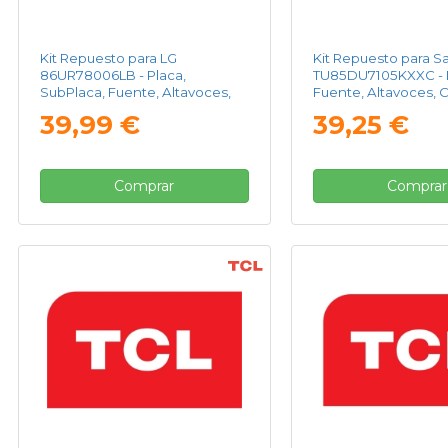
Kit Repuesto para LG
Kit Repuesto para 
86UR78006LB - Placa,
TU85DU7105KXXC - P
SubPlaca, Fuente, Altavoces,
Fuente, Altavoces, C
Cable Flex, Modulo Wifi,
Módulo WIFI, Recept
39,99 €
39,25 €
Receptor IR
Comprar
Comprar