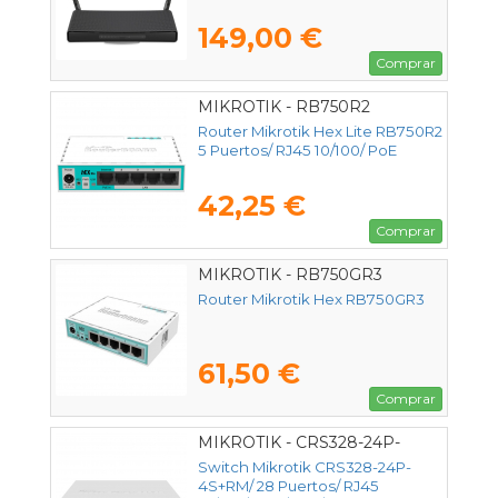
149,00 €
Comprar
MIKROTIK - RB750R2
Router Mikrotik Hex Lite RB750R2
5 Puertos/ RJ45 10/100/ PoE
42,25 €
Comprar
MIKROTIK - RB750GR3
Router Mikrotik Hex RB750GR3
61,50 €
Comprar
MIKROTIK - CRS328-24P-
4S+RM
Switch Mikrotik CRS328-24P-
4S+RM/ 28 Puertos/ RJ45