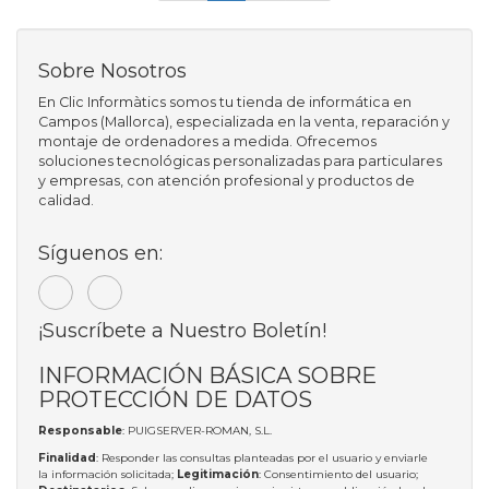
Sobre Nosotros
En Clic Informàtics somos tu tienda de informática en
Campos (Mallorca), especializada en la venta, reparación y
montaje de ordenadores a medida. Ofrecemos
soluciones tecnológicas personalizadas para particulares
y empresas, con atención profesional y productos de
calidad.
Síguenos en:
¡Suscríbete a Nuestro Boletín!
INFORMACIÓN BÁSICA SOBRE
PROTECCIÓN DE DATOS
Responsable
: PUIGSERVER-ROMAN, S.L.
Finalidad
: Responder las consultas planteadas por el usuario y enviarle
la información solicitada;
Legitimación
: Consentimiento del usuario;