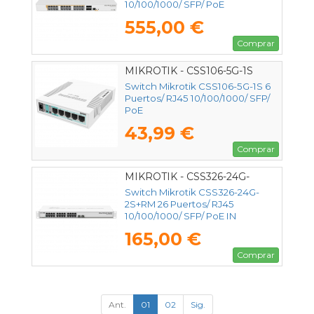
10/100/1000/ SFP/ PoE
555,00 €
Comprar
MIKROTIK - CSS106-5G-1S
Switch Mikrotik CSS106-5G-1S 6
Puertos/ RJ45 10/100/1000/ SFP/
PoE
43,99 €
Comprar
MIKROTIK - CSS326-24G-
2S+RM
Switch Mikrotik CSS326-24G-
2S+RM 26 Puertos/ RJ45
10/100/1000/ SFP/ PoE IN
165,00 €
Comprar
Ant.
01
02
Sig.