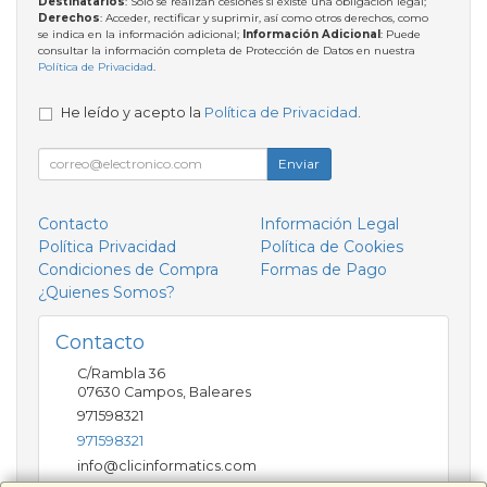
Destinatarios
: Solo se realizan cesiones si existe una obligación legal;
Derechos
: Acceder, rectificar y suprimir, así como otros derechos, como
se indica en la información adicional;
Información Adicional
: Puede
consultar la información completa de Protección de Datos en nuestra
Política de Privacidad
.
He leído y acepto la
Política de Privacidad
.
Enviar
Contacto
Información Legal
Política Privacidad
Política de Cookies
Condiciones de Compra
Formas de Pago
¿Quienes Somos?
Contacto
C/Rambla 36
07630
Campos
,
Baleares
971598321
971598321
info@clicinformatics.com