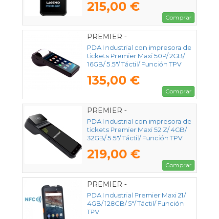
215,00 €
Comprar
PREMIER -
MAXI50P55112164G58
PDA Industrial con impresora de
tickets Premier Maxi 50P/ 2GB/
16GB/ 5.5"/ Táctil/ Función TPV
135,00 €
Comprar
PREMIER -
MAXI52Z55144324G58
PDA Industrial con impresora de
tickets Premier Maxi 52 Z/ 4GB/
32GB/ 5.5"/ Táctil/ Función TPV
219,00 €
Comprar
PREMIER -
MAX215A1541282DNFC
PDA Industrial Premier Maxi 21/
4GB/ 128GB/ 5"/ Táctil/ Función
TPV