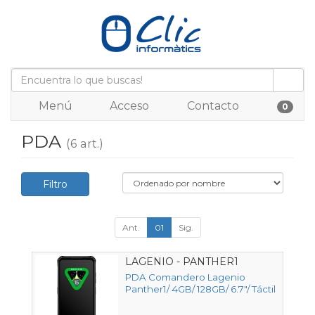
Menú
Acceso
Contacto
0
PDA
(6 art.)
Filtro
Ant.
01
Sig.
LAGENIO - PANTHER1
PDA Comandero Lagenio
Panther1/ 4GB/ 128GB/ 6.7"/ Táctil