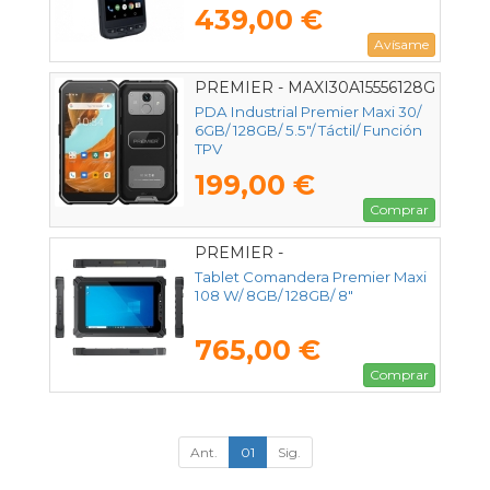
439,00 €
Avísame
PREMIER - MAXI30A15556128G
PDA Industrial Premier Maxi 30/
6GB/ 128GB/ 5.5"/ Táctil/ Función
TPV
199,00 €
Comprar
PREMIER -
MAXI108W1181284GWFBT
Tablet Comandera Premier Maxi
108 W/ 8GB/ 128GB/ 8"
765,00 €
Comprar
Ant.
01
Sig.