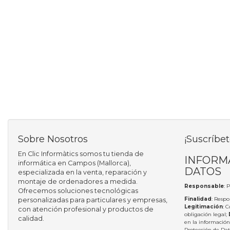
Sobre Nosotros
¡Suscríbet
En Clic Informàtics somos tu tienda de
INFORM
informática en Campos (Mallorca),
DATOS
especializada en la venta, reparación y
montaje de ordenadores a medida.
Responsable
: 
Ofrecemos soluciones tecnológicas
Finalidad
: Respo
personalizadas para particulares y empresas,
Legitimación
: 
con atención profesional y productos de
obligación legal;
calidad.
en la información
Protección de Da