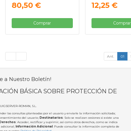
80,50 €
12,25 €
Comprar
Comprar
Ant.
01
e a Nuestro Boletín!
ACIÓN BÁSICA SOBRE PROTECCIÓN DE
PUIGSERVER-ROMAN, S.L.
nder las consultas planteadas por el usuario y enviarle la información solicitada;
Consentimiento del usuario;
Destinatarios
: Solo se realizan cesiones si existe una
Derechos
: Acceder, rectificar y suprimir, así como otros derechos, como se indica
 adicional;
Información Adicional
: Puede consultar la información completa de
tos en nuestra
Política de Privacidad
.