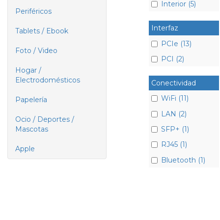
Interior (5)
Periféricos
Interfaz
Tablets / Ebook
PCIe (13)
Foto / Video
PCI (2)
Hogar /
Electrodomésticos
Conectividad
WiFi (11)
Papelería
LAN (2)
Ocio / Deportes /
SFP+ (1)
Mascotas
RJ45 (1)
Apple
Bluetooth (1)