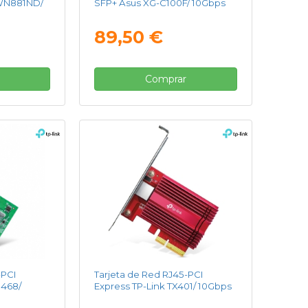
-WN881ND/
SFP+ Asus XG-C100F/ 10Gbps
89,50 €
Comprar
-PCI
Tarjeta de Red RJ45-PCI
3468/
Express TP-Link TX401/ 10Gbps