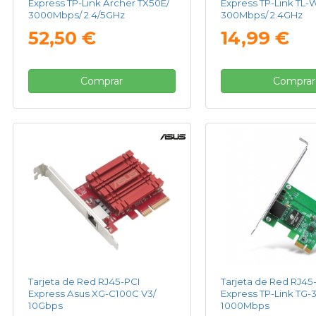
Express TP-Link Archer TX50E/
Express TP-Link TL
3000Mbps/ 2.4/5GHz
300Mbps/ 2.4GHz
52,50 €
14,99 €
Comprar
Comprar
Tarjeta de Red RJ45-PCI
Tarjeta de Red RJ45
Express Asus XG-C100C V3/
Express TP-Link TG-
10Gbps
1000Mbps