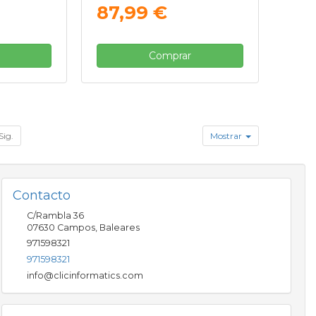
87,99 €
Comprar
Sig.
Mostrar
Contacto
C/Rambla 36
07630
Campos
,
Baleares
971598321
971598321
info@clicinformatics.com