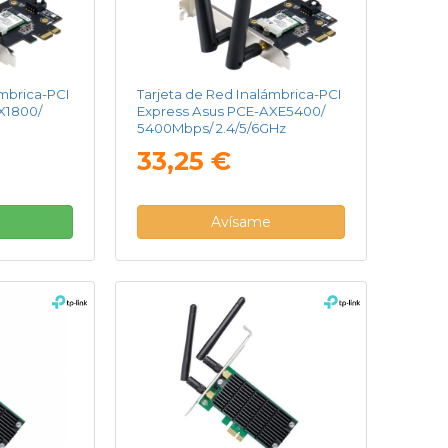
ámbrica-PCI
Tarjeta de Red Inalámbrica-PCI
X1800/
Express Asus PCE-AXE5400/
5400Mbps/ 2.4/5/6GHz
33,25 €
Avísame