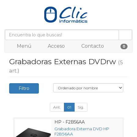
Menú
Acceso
Contacto
0
Grabadoras Externas DVDrw
(5
art.)
Filtro
Ant.
01
Sig.
HP - F2B56AA
Grabadora Externa DVD HP
F2B56AA