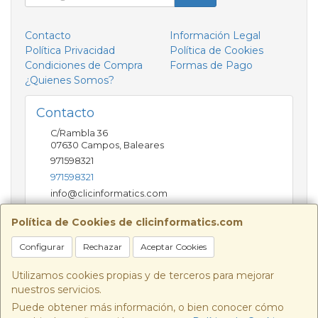
Contacto
Información Legal
Política Privacidad
Política de Cookies
Condiciones de Compra
Formas de Pago
¿Quienes Somos?
Contacto
C/Rambla 36
07630
Campos
,
Baleares
971598321
971598321
info@clicinformatics.com
Política de Cookies de clicinformatics.com
Horario
Configurar
Rechazar
Aceptar Cookies
De lunes a viernes 9:00-13:30/16:00-19:30 Sábados
10:00-13:00
Utilizamos cookies propias y de terceros para mejorar
nuestros servicios.
Puede obtener más información, o bien conocer cómo