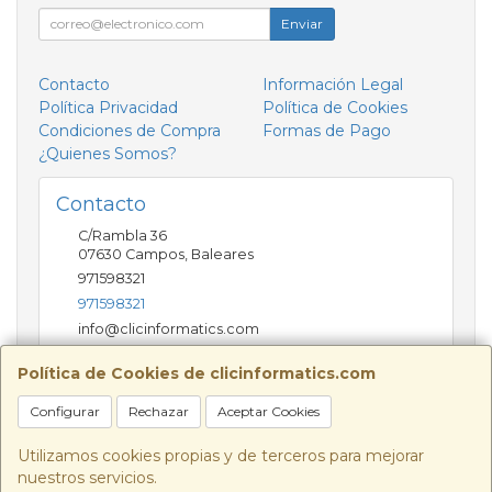
Enviar
Contacto
Información Legal
Política Privacidad
Política de Cookies
Condiciones de Compra
Formas de Pago
¿Quienes Somos?
Contacto
C/Rambla 36
07630
Campos
,
Baleares
971598321
971598321
info@clicinformatics.com
Política de Cookies de clicinformatics.com
Horario
Configurar
Rechazar
Aceptar Cookies
De lunes a viernes 9:00-13:30/16:00-19:30 Sábados
10:00-13:00
Utilizamos cookies propias y de terceros para mejorar
nuestros servicios.