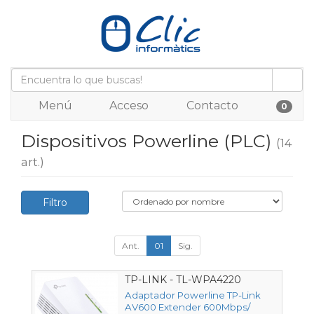
Menú
Acceso
Contacto
0
Dispositivos Powerline (PLC)
(14
art.)
Filtro
Ant.
01
Sig.
TP-LINK - TL-WPA4220
Adaptador Powerline TP-Link
AV600 Extender 600Mbps/