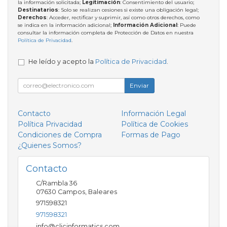
la información solicitada;
Legitimación
: Consentimiento del usuario;
Destinatarios
: Solo se realizan cesiones si existe una obligación legal;
Derechos
: Acceder, rectificar y suprimir, así como otros derechos, como
se indica en la información adicional;
Información Adicional
: Puede
consultar la información completa de Protección de Datos en nuestra
Política de Privacidad
.
He leído y acepto la
Política de Privacidad
.
Enviar
Contacto
Información Legal
Política Privacidad
Política de Cookies
Condiciones de Compra
Formas de Pago
¿Quienes Somos?
Contacto
C/Rambla 36
07630
Campos
,
Baleares
971598321
971598321
info@clicinformatics.com