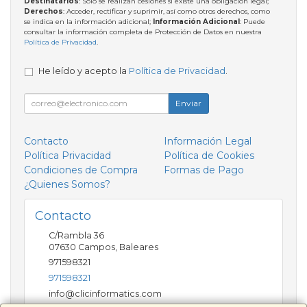
Destinatarios
: Solo se realizan cesiones si existe una obligación legal;
Derechos
: Acceder, rectificar y suprimir, así como otros derechos, como
se indica en la información adicional;
Información Adicional
: Puede
consultar la información completa de Protección de Datos en nuestra
Política de Privacidad
.
He leído y acepto la
Política de Privacidad
.
Enviar
Contacto
Información Legal
Política Privacidad
Política de Cookies
Condiciones de Compra
Formas de Pago
¿Quienes Somos?
Contacto
C/Rambla 36
07630
Campos
,
Baleares
971598321
971598321
info@clicinformatics.com