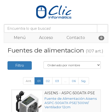
Menú
Acceso
Contacto
0
Fuentes de alimentacion
(107 art.)
Filtro
Ant.
01
02
03
...
06
Sig.
AISENS - ASPC-500ATX-PSE
Fuente de Alimentación Aisens
ASPC-500ATX-PSE/ 500W/
Ventilador 12cm