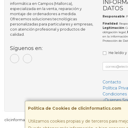
INFORM
informática en Campos (Mallorca),
DATOS
especializada en la venta, reparación y
montaje de ordenadores a medida.
Responsable
: 
Ofrecemos soluciones tecnológicas
Finalidad
: Respo
personalizadas para particulares y empresas,
Legitimación
: 
con atención profesional y productos de
obligación legal;
calidad.
en la información
Protección de Da
Síguenos en:
He leído y
Contacto
Política Priv
Condiciones
¿Quienes S
Política de Cookies de clicinformatics.com
clicinformatics.com © 2026
Utilizamos cookies propias y de terceros para mejo