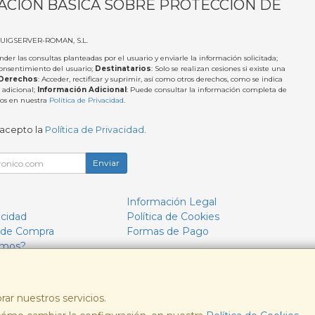
ACIÓN BÁSICA SOBRE PROTECCIÓN DE
PUIGSERVER-ROMAN, S.L.
nder las consultas planteadas por el usuario y enviarle la información solicitada;
Consentimiento del usuario;
Destinatarios
: Solo se realizan cesiones si existe una
Derechos
: Acceder, rectificar y suprimir, así como otros derechos, como se indica
 adicional;
Información Adicional
: Puede consultar la información completa de
tos en nuestra
Política de Privacidad
.
 acepto la
Política de Privacidad
.
Enviar
Información Legal
acidad
Política de Cookies
 de Compra
Formas de Pago
omos?
rar nuestros servicios.
, , , , España. - C.I.F.: B57693244 - Tfno: