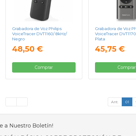
Grabadora de Voz Philips
Grabadora de Voz Ph
VoiceTracer DVT1160/ 8kHz/
VoiceTracer DVT1170
Negro
Plata
48,50 €
45,75 €
Comprar
Comprar
Ant.
01
e a Nuestro Boletín!