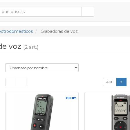
ectrodomésticos
Grabadoras de voz
de voz
(2 art.)
Ant.
01