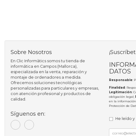
Sobre Nosotros
¡Suscríbet
En Clic Informàtics somos tu tienda de
INFORM
informática en Campos (Mallorca),
DATOS
especializada en la venta, reparación y
montaje de ordenadores a medida.
Responsable
: 
Ofrecemos soluciones tecnológicas
Finalidad
: Respo
personalizadas para particulares y empresas,
Legitimación
: 
con atención profesional y productos de
obligación legal;
calidad.
en la información
Protección de Da
Síguenos en:
He leído y