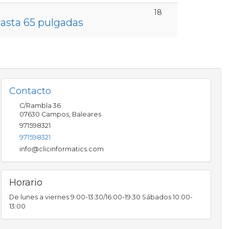
18
hasta 65 pulgadas
Contacto
C/Rambla 36
07630
Campos
,
Baleares
971598321
971598321
info@clicinformatics.com
Horario
De lunes a viernes 9:00-13:30/16:00-19:30 Sábados 10:00-
13:00