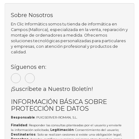
Sobre Nosotros
En Clic Informàtics somos tu tienda de informática en
Campos (Mallorca), especializada en la venta, reparación y
montaje de ordenadores a medida. Ofrecemos
soluciones tecnológicas personalizadas para particulares
y empresas, con atención profesional y productos de
calidad.
Síguenos en:
¡Suscríbete a Nuestro Boletín!
INFORMACIÓN BÁSICA SOBRE
PROTECCIÓN DE DATOS
Responsable
: PUIGSERVER-ROMAN, S.L.
Finalidad
: Responder las consultas planteadas por el usuario y enviarle
la información solicitada;
Legitimación
: Consentimiento del usuario;
Destinatarios
: Solo se realizan cesiones si existe una obligación legal;