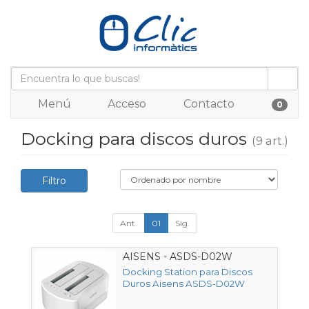
Menú
Acceso
Contacto
0
Docking para discos duros
(9 art.)
Filtro
Ant.
01
Sig.
AISENS - ASDS-D02W
Docking Station para Discos
Duros Aisens ASDS-D02W