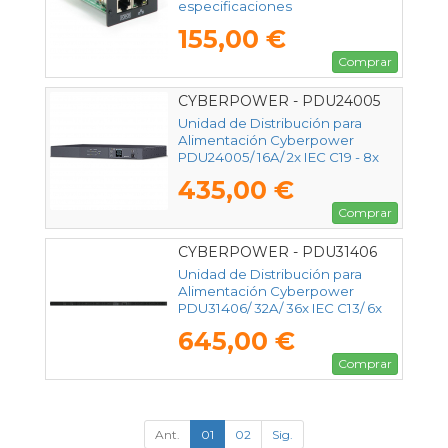
especificaciones
155,00 €
Comprar
CYBERPOWER - PDU24005
Unidad de Distribución para
Alimentación Cyberpower
PDU24005/ 16A/ 2x IEC C19 - 8x
IEC C13/ Formato RACK 1U
435,00 €
Comprar
CYBERPOWER - PDU31406
Unidad de Distribución para
Alimentación Cyberpower
PDU31406/ 32A/ 36x IEC C13/ 6x
IEC C19/ Formato Rack 0U
645,00 €
Comprar
Ant.
01
02
Sig.