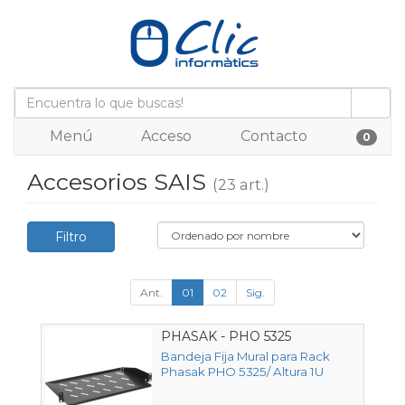
Menú
Acceso
Contacto
0
Accesorios SAIS
(23 art.)
Filtro
Ant.
01
02
Sig.
PHASAK - PHO 5325
Bandeja Fija Mural para Rack
Phasak PHO 5325/ Altura 1U