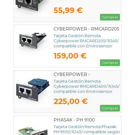
55,99 €
Comprar
CYBERPOWER - RMCARD205
Tarjeta Gestión Remota
Cyberpower RMCARD205/ RJ45/
compatible con Envirosensor
159,00 €
Comprar
CYBERPOWER -
RMCARD400
Tarjeta Gestión Remota
Cyberpower RMCARD400/ RJ45/
compatible con Envirosensor
225,00 €
Comprar
PHASAK - PH 9100
Tarjeta Gestión Remota Phasak
PH 9100/ RJ45/ compatible según