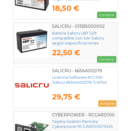
18,50 €
Comprar
SALICRU - 013BS000002
Batería Salicru UBT 12/9
compatible con SAI Salicru
según especificaciones
22,50 €
Comprar
SALICRU - 663AA002119
Licencia Software RCCMD
Salicru 663AA002119/ 3 Años
29,75 €
Avísame
CYBERPOWER - RCCARD100
Tarjeta Gestión Remota
Cyberpower RCCARD100/ RJ45