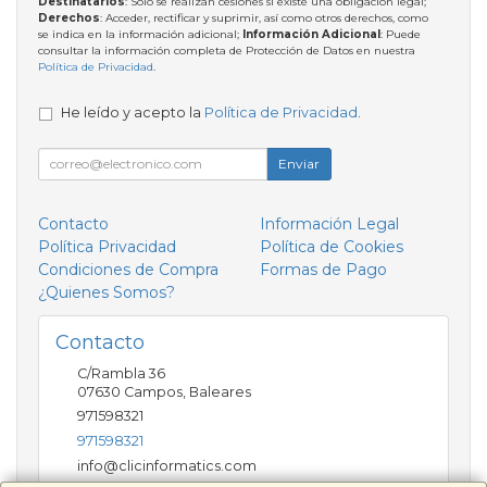
Destinatarios
: Solo se realizan cesiones si existe una obligación legal;
Derechos
: Acceder, rectificar y suprimir, así como otros derechos, como
se indica en la información adicional;
Información Adicional
: Puede
consultar la información completa de Protección de Datos en nuestra
Política de Privacidad
.
He leído y acepto la
Política de Privacidad
.
Enviar
Contacto
Información Legal
Política Privacidad
Política de Cookies
Condiciones de Compra
Formas de Pago
¿Quienes Somos?
Contacto
C/Rambla 36
07630
Campos
,
Baleares
971598321
971598321
info@clicinformatics.com