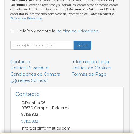
Destinatarios
: Solo se realizan cesiones si existe una obligación legal;
Derechos
: Acceder, rectificar y suprimir, así como otros derechos, como
se indica en la información adicional;
Información Adicional
: Puede
consultar la información completa de Protección de Datos en nuestra
Política de Privacidad
.
He leído y acepto la
Política de Privacidad
.
Enviar
Contacto
Información Legal
Política Privacidad
Política de Cookies
Condiciones de Compra
Formas de Pago
¿Quienes Somos?
Contacto
C/Rambla 36
07630
Campos
,
Baleares
971598321
971598321
info@clicinformatics.com