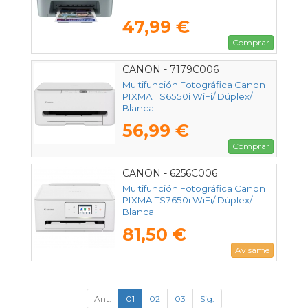
47,99 €
Comprar
CANON - 7179C006
Multifunción Fotográfica Canon
PIXMA TS6550i WiFi/ Dúplex/
Blanca
56,99 €
Comprar
CANON - 6256C006
Multifunción Fotográfica Canon
PIXMA TS7650i WiFi/ Dúplex/
Blanca
81,50 €
Avísame
Ant.
01
02
03
Sig.