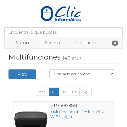
Menú
Acceso
Contacto
0
Multifunciones
(40 art.)
Filtro
Ant.
01
02
03
Sig.
HP - 89F98B
Multifunción HP Deskjet 2910
WiFi/ Negra