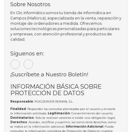
Sobre Nosotros
En Clic Informàtics somos tu tienda de informática en
Campos (Mallorca), especializada en la venta, reparación y
montaje de ordenadores a medida. Ofrecemos
soluciones tecnológicas personalizadas para particulares
y empresas, con atención profesional y productos de
calidad.
Síguenos en:
¡Suscríbete a Nuestro Boletín!
INFORMACIÓN BÁSICA SOBRE
PROTECCIÓN DE DATOS
Responsable
: PUIGSERVER-ROMAN, S.L.
Finalidad
: Responder las consultas planteadas por el usuario y enviarle
la información solicitada;
Legitimación
: Consentimiento del usuario;
Destinatarios
: Solo se realizan cesiones si existe una obligación legal;
Derechos
: Acceder, rectificar y suprimir, así como otros derechos, como
se indica en la información adicional;
Información Adicional
: Puede
consultar la información completa de Protección de Datos en nuestra