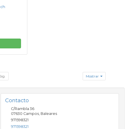
ech
Sig.
Mostrar
Contacto
C/Rambla 36
07630
Campos
,
Baleares
971598321
971598321