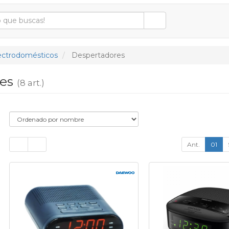
ectrodomésticos
Despertadores
res
(8 art.)
Ant.
01