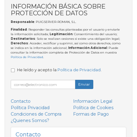
INFORMACIÓN BÁSICA SOBRE
PROTECCIÓN DE DATOS
Responsable
: PUIGSERVER-ROMAN, S.L.
Finalidad
: Responder las consultas planteadas por el usuario y enviarle
la información solicitada;
Legitimación
: Consentimiento del usuario;
Destinatarios
: Solo se realizan cesiones si existe una obligación legal;
Derechos
: Acceder, rectificar y suprimir, así como otros derechos, como
se indica en la información adicional;
Información Adicional
: Puede
consultar la información completa de Protección de Datos en nuestra
Política de Privacidad
.
He leído y acepto la
Política de Privacidad
.
Enviar
Contacto
Información Legal
Política Privacidad
Política de Cookies
Condiciones de Compra
Formas de Pago
¿Quienes Somos?
Contacto