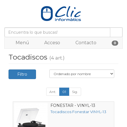
Menú
Acceso
Contacto
0
Tocadiscos
(4 art.)
Filtro
Ant.
01
Sig.
FONESTAR - VINYL-13
Tocadiscos Fonestar VINYL-13