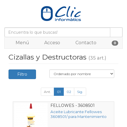
Menú
Acceso
Contacto
0
Cizallas y Destructoras
(35 art.)
Filtro
Ant.
01
02
Sig.
FELLOWES - 3608501
Aceite Lubricante Fellowes
3608501/ para Mantenimiento