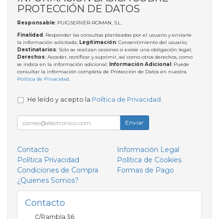
PROTECCIÓN DE DATOS
Responsable
: PUIGSERVER-ROMAN, S.L.
Finalidad
: Responder las consultas planteadas por el usuario y enviarle
la información solicitada;
Legitimación
: Consentimiento del usuario;
Destinatarios
: Solo se realizan cesiones si existe una obligación legal;
Derechos
: Acceder, rectificar y suprimir, así como otros derechos, como
se indica en la información adicional;
Información Adicional
: Puede
consultar la información completa de Protección de Datos en nuestra
Política de Privacidad
.
He leído y acepto la
Política de Privacidad
.
Enviar
Contacto
Información Legal
Política Privacidad
Política de Cookies
Condiciones de Compra
Formas de Pago
¿Quienes Somos?
Contacto
C/Rambla 36