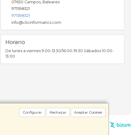
07630
Campos
,
Baleares
971598321
971598321
info@clicinformatics.com
Horario
De lunes a viernes 9:00-13:30/16:00-19:30 Sábados 10:00-
13:00
Configurar
Rechazar
Aceptar Cookies