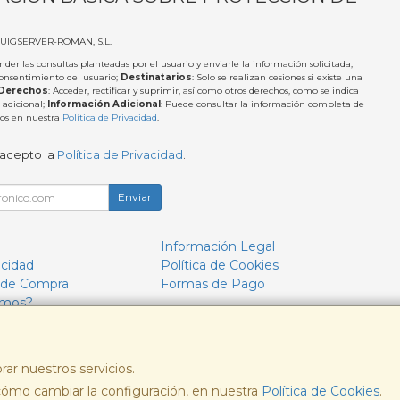
PUIGSERVER-ROMAN, S.L.
nder las consultas planteadas por el usuario y enviarle la información solicitada;
Consentimiento del usuario;
Destinatarios
: Solo se realizan cesiones si existe una
Derechos
: Acceder, rectificar y suprimir, así como otros derechos, como se indica
 adicional;
Información Adicional
: Puede consultar la información completa de
tos en nuestra
Política de Privacidad
.
 acepto la
Política de Privacidad
.
Enviar
Información Legal
acidad
Política de Cookies
 de Compra
Formas de Pago
omos?
rar nuestros servicios.
ómo cambiar la configuración, en nuestra
, , , , España. - C.I.F.: B57693244 - Tfno:
Política de Cookies
.