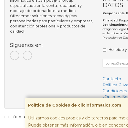
informática en Campos (Mallorca),
DATOS
especializada en la venta, reparación y
montaje de ordenadores a medida.
Responsable
: 
Ofrecemos soluciones tecnológicas
Finalidad
: Respo
personalizadas para particulares y empresas,
Legitimación
: 
con atención profesional y productos de
obligación legal;
calidad.
en la información
Protección de Da
Síguenos en:
He leído y
Contacto
Política Priv
Condiciones
¿Quienes S
Política de Cookies de clicinformatics.com
clicinformatics.com © 2026
Utilizamos cookies propias y de terceros para mejo
Puede obtener más información, o bien conocer c