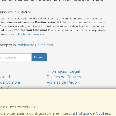
PUIGSERVER-ROMAN, S.L.
nder las consultas planteadas por el usuario y enviarle la información solicitada;
Consentimiento del usuario;
Destinatarios
: Solo se realizan cesiones si existe una
Derechos
: Acceder, rectificar y suprimir, así como otros derechos, como se indica
 adicional;
Información Adicional
: Puede consultar la información completa de
tos en nuestra
Política de Privacidad
.
 acepto la
Política de Privacidad
.
Enviar
Información Legal
acidad
Política de Cookies
 de Compra
Formas de Pago
omos?
rar nuestros servicios.
ómo cambiar la configuración, en nuestra
, , , , España. - C.I.F.: B57693244 - Tfno:
Política de Cookies
.