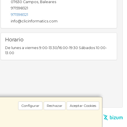
07630
Campos
,
Baleares
971598321
971598321
info@clicinformatics.com
Horario
De lunes a viernes 9:00-13:30/16:00-19:30 Sábados 10:00-
13:00
Configurar
Rechazar
Aceptar Cookies