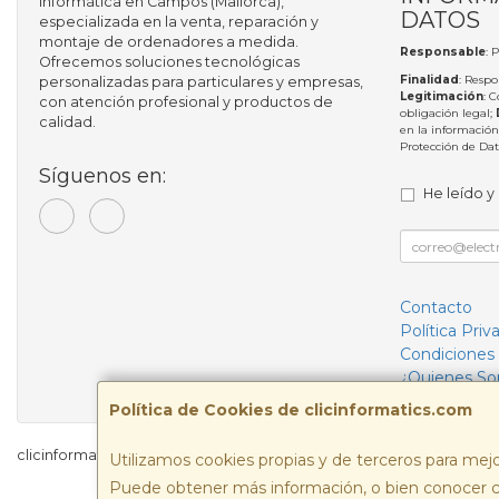
informática en Campos (Mallorca),
DATOS
especializada en la venta, reparación y
montaje de ordenadores a medida.
Responsable
: 
Ofrecemos soluciones tecnológicas
Finalidad
: Respo
personalizadas para particulares y empresas,
Legitimación
: 
con atención profesional y productos de
obligación legal;
calidad.
en la información
Protección de Da
Síguenos en:
He leído y
Contacto
Política Priv
Condiciones
¿Quienes S
Política de Cookies de clicinformatics.com
clicinformatics.com © 2026
Utilizamos cookies propias y de terceros para mejo
Puede obtener más información, o bien conocer c