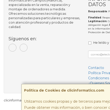
informática en Campos (Mallorca),
DATOS
especializada en la venta, reparación y
montaje de ordenadores a medida.
Responsable
: 
Ofrecemos soluciones tecnológicas
Finalidad
: Respo
personalizadas para particulares y empresas,
Legitimación
: 
con atención profesional y productos de
obligación legal;
calidad.
en la información
Protección de Da
Síguenos en:
He leído y
Contacto
Política Priv
Condiciones
¿Quienes S
Política de Cookies de clicinformatics.com
clicinformatics.com © 2026
Utilizamos cookies propias y de terceros para mejo
Puede obtener más información, o bien conocer c