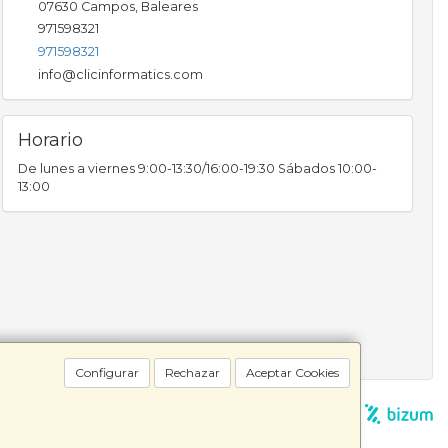
07630
Campos
,
Baleares
971598321
971598321
info@clicinformatics.com
Horario
De lunes a viernes 9:00-13:30/16:00-19:30 Sábados 10:00-
13:00
Configurar
Rechazar
Aceptar Cookies