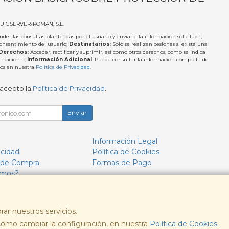
PUIGSERVER-ROMAN, S.L.
nder las consultas planteadas por el usuario y enviarle la información solicitada;
Consentimiento del usuario;
Destinatarios
: Solo se realizan cesiones si existe una
Derechos
: Acceder, rectificar y suprimir, así como otros derechos, como se indica
 adicional;
Información Adicional
: Puede consultar la información completa de
tos en nuestra
Política de Privacidad
.
 acepto la
Política de Privacidad
.
Enviar
Información Legal
acidad
Política de Cookies
 de Compra
Formas de Pago
omos?
rar nuestros servicios.
ómo cambiar la configuración, en nuestra
, , , , España. - C.I.F.: B57693244 - Tfno:
Política de Cookies
.