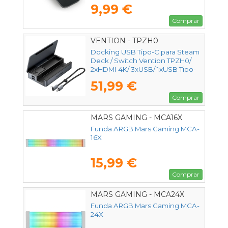
9,99 €
Comprar
VENTION - TPZH0
Docking USB Tipo-C para Steam
Deck / Switch Vention TPZH0/
2xHDMI 4K/ 3xUSB/ 1xUSB Tipo-
C/ 1xUSB Tipo-C PD/ 1xRJ45/
51,99 €
1xLector Tarjetas/ Gris
Comprar
MARS GAMING - MCA16X
Funda ARGB Mars Gaming MCA-
16X
15,99 €
Comprar
MARS GAMING - MCA24X
Funda ARGB Mars Gaming MCA-
24X