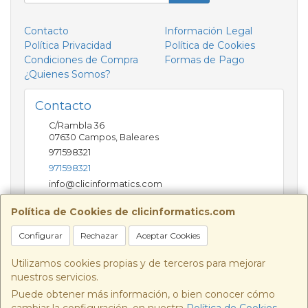
Contacto
Información Legal
Política Privacidad
Política de Cookies
Condiciones de Compra
Formas de Pago
¿Quienes Somos?
Contacto
C/Rambla 36
07630
Campos
,
Baleares
971598321
971598321
info@clicinformatics.com
Política de Cookies de clicinformatics.com
Horario
Configurar
Rechazar
Aceptar Cookies
De lunes a viernes 9:00-13:30/16:00-19:30 Sábados
10:00-13:00
Utilizamos cookies propias y de terceros para mejorar
nuestros servicios.
Puede obtener más información, o bien conocer cómo