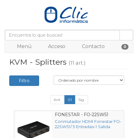
Menú
Acceso
Contacto
0
KVM - Splitters
(11 art.)
Filtro
Ant.
01
Sig.
FONESTAR - FO-22SW51
Conmutador HDMI Fonestar FO-
22SW51/ 5 Entradas-1 Salida