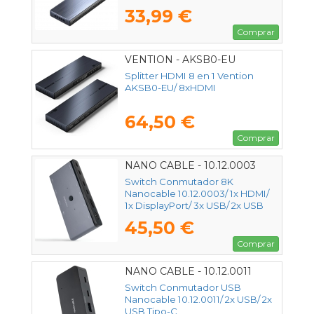
33,99 €
Comprar
VENTION - AKSB0-EU
Splitter HDMI 8 en 1 Vention
AKSB0-EU/ 8xHDMI
64,50 €
Comprar
NANO CABLE - 10.12.0003
Switch Conmutador 8K
Nanocable 10.12.0003/ 1x HDMI/
1x DisplayPort/ 3x USB/ 2x USB
Tipo-C/ 1x Jack 3.5mm/ 2x USB
45,50 €
Tipo-C PD
Comprar
NANO CABLE - 10.12.0011
Switch Conmutador USB
Nanocable 10.12.0011/ 2x USB/ 2x
USB Tipo-C