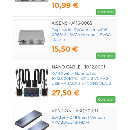
10,99 €
Comprar
AISENS - A116-0085
Duplicador SVGA Aisens A116-
0085/ 4x SVGA Hembra - SVGA
Macho
15,50 €
Comprar
NANO CABLE - 10.12.0001
KVM Switch Nanocable
10.12.0001/ PC - CPU: 2 VGA + 2
USB + 4 JACK 3.5 / CONSOLA: 2
USB + VGA + 2 JACK 2.5/ 1.4m
27,50 €
Comprar
VENTION - AKQB0-EU
Splitter HDMI 8 en 1 Vention
AKQB0-EU/ 8xHDMI