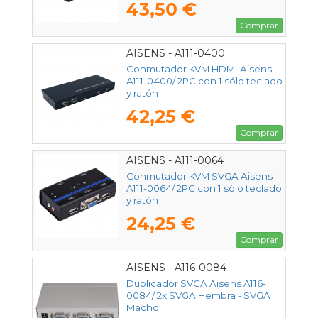
43,50 €
Comprar
AISENS - A111-0400
Conmutador KVM HDMI Aisens
A111-0400/ 2PC con 1 sólo teclado
y ratón
42,25 €
Comprar
AISENS - A111-0064
Conmutador KVM SVGA Aisens
A111-0064/ 2PC con 1 sólo teclado
y ratón
24,25 €
Comprar
AISENS - A116-0084
Duplicador SVGA Aisens A116-
0084/ 2x SVGA Hembra - SVGA
Macho