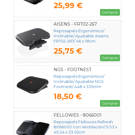
25,99 €
Comprar
AISENS - FRT02-267
Reposapiés Ergonómico/
Inclinable/ Ajustable Aisens
FRT02-267/ 46 x 18cm
25,75 €
Comprar
NGS - FOOTNEST
Reposapiés Ergonómico/
Inclinable/ Ajustable NGS
Footnest/ 448 x 335mm
18,50 €
Comprar
FELLOWES - 8066001
Reposapiés Fellowes Refresh
8066001/ con Ventilación/ 9.53 x
45.24 x 33.02cm