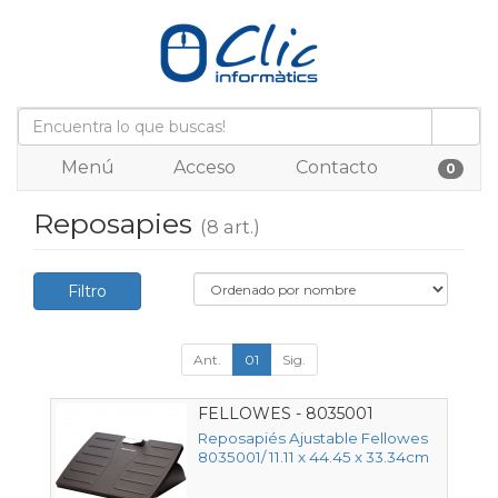
Menú
Acceso
Contacto
0
Reposapies
(8 art.)
Filtro
Ant.
01
Sig.
FELLOWES - 8035001
Reposapiés Ajustable Fellowes
8035001/ 11.11 x 44.45 x 33.34cm