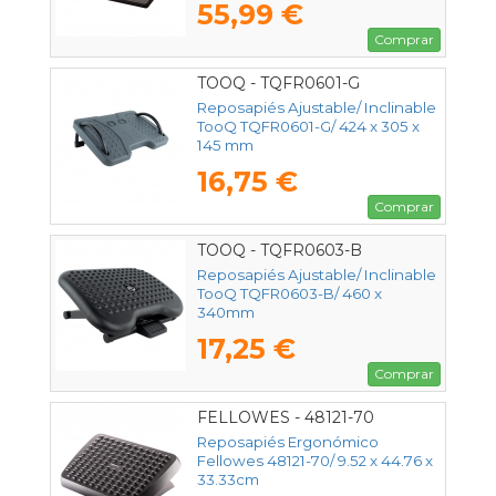
55,99 €
Comprar
TOOQ - TQFR0601-G
Reposapiés Ajustable/ Inclinable
TooQ TQFR0601-G/ 424 x 305 x
145 mm
16,75 €
Comprar
TOOQ - TQFR0603-B
Reposapiés Ajustable/ Inclinable
TooQ TQFR0603-B/ 460 x
340mm
17,25 €
Comprar
FELLOWES - 48121-70
Reposapiés Ergonómico
Fellowes 48121-70/ 9.52 x 44.76 x
33.33cm