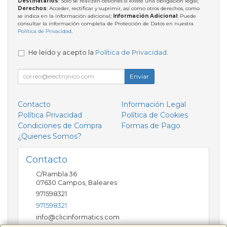
Destinatarios
: Solo se realizan cesiones si existe una obligación legal;
Derechos
: Acceder, rectificar y suprimir, así como otros derechos, como
se indica en la información adicional;
Información Adicional
: Puede
consultar la información completa de Protección de Datos en nuestra
Política de Privacidad
.
He leído y acepto la
Política de Privacidad
.
Enviar
Contacto
Información Legal
Política Privacidad
Política de Cookies
Condiciones de Compra
Formas de Pago
¿Quienes Somos?
Contacto
C/Rambla 36
07630
Campos
,
Baleares
971598321
971598321
info@clicinformatics.com