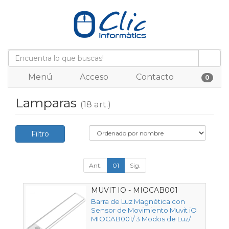
Menú
Acceso
Contacto
0
Lamparas
(18 art.)
Filtro
Ant.
01
Sig.
MUVIT IO - MIOCAB001
Barra de Luz Magnética con
Sensor de Movimiento Muvit iO
MIOCAB001/ 3 Modos de Luz/
con Batería/ Blanca