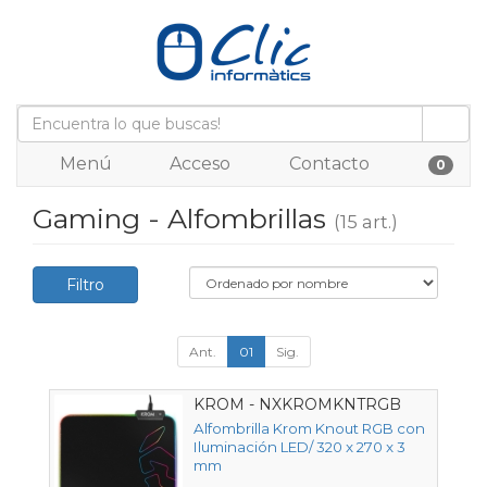
Menú
Acceso
Contacto
0
Gaming - Alfombrillas
(15 art.)
Filtro
Ant.
01
Sig.
KROM - NXKROMKNTRGB
Alfombrilla Krom Knout RGB con
Iluminación LED/ 320 x 270 x 3
mm