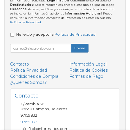
la información solicitada;
Legitimación
: Consentimiento del usuario;
Destinatarios
: Solo se realizan cesiones si existe una obligación legal;
Derechos
: Acceder, rectificar y suprimir, así como otros derechos, como
se indica en la información adicional;
Información Adicional
: Puede
consultar la información completa de Protección de Datos en nuestra
Política de Privacidad
.
He leído y acepto la
Política de Privacidad
.
Enviar
Contacto
Información Legal
Política Privacidad
Política de Cookies
Condiciones de Compra
Formas de Pago
¿Quienes Somos?
Contacto
C/Rambla 36
07630
Campos
,
Baleares
971598321
971598321
info@clicinformatics.com