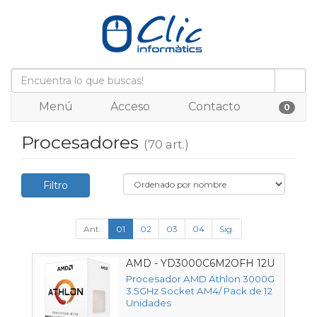
Menú
Acceso
Contacto
0
Procesadores
(70 art.)
Filtro
Ant.
01
02
03
04
Sig.
AMD - YD3000C6M2OFH 12U
Procesador AMD Athlon 3000G
3.5GHz Socket AM4/ Pack de 12
Unidades