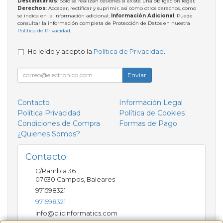
Destinatarios
: Solo se realizan cesiones si existe una obligación legal;
Derechos
: Acceder, rectificar y suprimir, así como otros derechos, como
se indica en la información adicional;
Información Adicional
: Puede
consultar la información completa de Protección de Datos en nuestra
Política de Privacidad
.
He leído y acepto la
Política de Privacidad
.
Enviar
Contacto
Información Legal
Política Privacidad
Política de Cookies
Condiciones de Compra
Formas de Pago
¿Quienes Somos?
Contacto
C/Rambla 36
07630
Campos
,
Baleares
971598321
971598321
info@clicinformatics.com