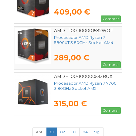
409,00 €
Comprar
AMD - 100-100001582WOF
Procesador AMD Ryzen 7
5800XT 3.80GHz Socket AM4
289,00 €
Comprar
AMD - 100-100000592BOX
Procesador AMD Ryzen 7 7700
3.80GHz Socket AM5
315,00 €
Comprar
Ant.
01
02
03
04
Sig.