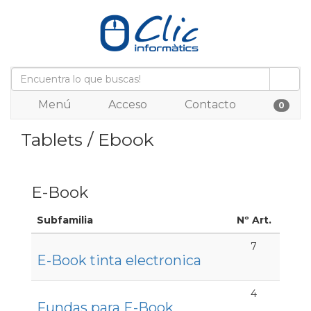
Menú
Acceso
Contacto
0
Tablets / Ebook
E-Book
Subfamilia
Nº Art.
7
E-Book tinta electronica
4
Fundas para E-Book