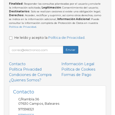
Finalidad
: Responder las consultas planteadas por el usuario y enviarle
la información solicitada;
Legitimación
: Consentimiento del usuario;
Destinatarios
: Solo se realizan cesiones si existe una obligación legal;
Derechos
: Acceder, rectificar y suprimir, así como otros derechos, como
se indica en la información adicional;
Información Adicional
: Puede
consultar la información completa de Protección de Datos en nuestra
Política de Privacidad
.
He leído y acepto la
Política de Privacidad
.
Enviar
Contacto
Información Legal
Política Privacidad
Política de Cookies
Condiciones de Compra
Formas de Pago
¿Quienes Somos?
Contacto
C/Rambla 36
07630
Campos
,
Baleares
971598321