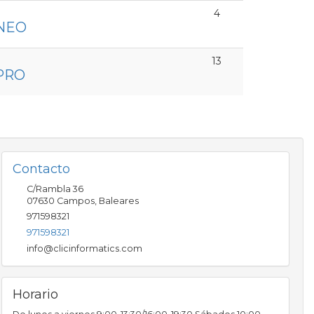
4
NEO
13
PRO
Contacto
C/Rambla 36
07630
Campos
,
Baleares
971598321
971598321
info@clicinformatics.com
Horario