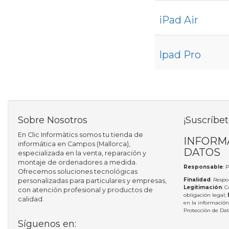
iPad Air
Ipad Pro
Sobre Nosotros
¡Suscríbet
En Clic Informàtics somos tu tienda de
INFORM
informática en Campos (Mallorca),
DATOS
especializada en la venta, reparación y
montaje de ordenadores a medida.
Responsable
: 
Ofrecemos soluciones tecnológicas
Finalidad
: Respo
personalizadas para particulares y empresas,
Legitimación
: 
con atención profesional y productos de
obligación legal;
calidad.
en la información
Protección de Da
Síguenos en: