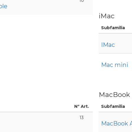
10
ple
iMac
Subfamilia
IMac
Mac mini
MacBook
Nº Art.
Subfamilia
13
MacBook A