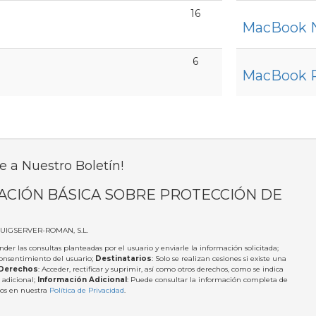
16
MacBook 
6
MacBook 
e a Nuestro Boletín!
ACIÓN BÁSICA SOBRE PROTECCIÓN DE
PUIGSERVER-ROMAN, S.L.
nder las consultas planteadas por el usuario y enviarle la información solicitada;
Consentimiento del usuario;
Destinatarios
: Solo se realizan cesiones si existe una
Derechos
: Acceder, rectificar y suprimir, así como otros derechos, como se indica
 adicional;
Información Adicional
: Puede consultar la información completa de
tos en nuestra
Política de Privacidad
.