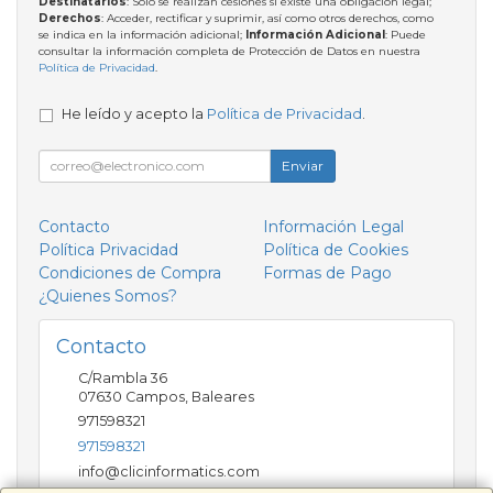
Destinatarios
: Solo se realizan cesiones si existe una obligación legal;
Derechos
: Acceder, rectificar y suprimir, así como otros derechos, como
se indica en la información adicional;
Información Adicional
: Puede
consultar la información completa de Protección de Datos en nuestra
Política de Privacidad
.
He leído y acepto la
Política de Privacidad
.
Enviar
Contacto
Información Legal
Política Privacidad
Política de Cookies
Condiciones de Compra
Formas de Pago
¿Quienes Somos?
Contacto
C/Rambla 36
07630
Campos
,
Baleares
971598321
971598321
info@clicinformatics.com