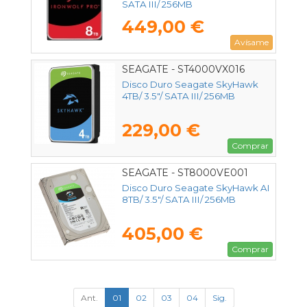
SATA III/ 256MB
449,00 €
Avísame
SEAGATE - ST4000VX016
Disco Duro Seagate SkyHawk
4TB/ 3.5"/ SATA III/ 256MB
229,00 €
Comprar
SEAGATE - ST8000VE001
Disco Duro Seagate SkyHawk AI
8TB/ 3.5"/ SATA III/ 256MB
405,00 €
Comprar
Ant.
01
02
03
04
Sig.