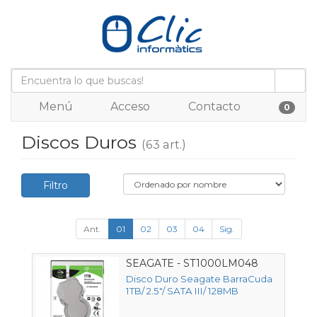
Menú
Acceso
Contacto
0
Discos Duros
(63 art.)
Filtro
Ant.
01
02
03
04
Sig.
SEAGATE - ST1000LM048
Disco Duro Seagate BarraCuda
1TB/ 2.5"/ SATA III/ 128MB