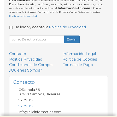
Destinatarios
: Solo se realizan cesiones si existe una obligación legal;
Derechos
: Acceder, rectificar y suprimir, así como otros derechos, como
se indica en la información adicional;
Información Adicional
: Puede
consultar la información completa de Protección de Datos en nuestra
Política de Privacidad
.
He leído y acepto la
Política de Privacidad
.
Enviar
Contacto
Información Legal
Política Privacidad
Política de Cookies
Condiciones de Compra
Formas de Pago
¿Quienes Somos?
Contacto
C/Rambla 36
07630
Campos
,
Baleares
971598321
971598321
info@clicinformatics.com