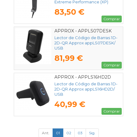
Extreme Performance (XP)
1470G/ USB
83,50 €
Comprar
APPROX - APPLS07DESK
Lector de Código de Barras 1D-
2D-QR Approx appLS07DESK/
USB
81,99 €
Comprar
APPROX - APPLS16HD2D
Lector de Código de Barras 1D-
2D-QR Approx appLS16HD2D/
USB
40,99 €
Comprar
Ant.
01
02
03
Sig.