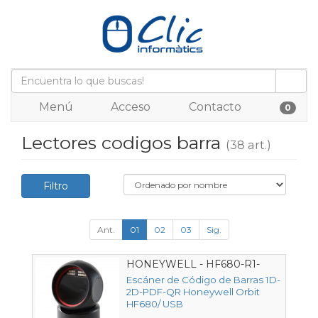
Menú
Acceso
Contacto
0
Lectores codigos barra
(38 art.)
Filtro
Ant.
01
02
03
Sig.
HONEYWELL - HF680-R1-
2USB-EU
Escáner de Código de Barras 1D-
2D-PDF-QR Honeywell Orbit
HF680/ USB