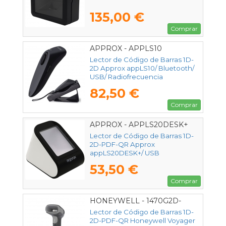
135,00 €
Comprar
APPROX - APPLS10
Lector de Código de Barras 1D-
2D Approx appLS10/ Bluetooth/
USB/ Radiofrecuencia
82,50 €
Comprar
APPROX - APPLS20DESK+
Lector de Código de Barras 1D-
2D-PDF-QR Approx
appLS20DESK+/ USB
53,50 €
Comprar
HONEYWELL - 1470G2D-
2USB-1-R
Lector de Código de Barras 1D-
2D-PDF-QR Honeywell Voyager