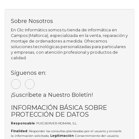
Sobre Nosotros
En Clic Informàtics somos tu tienda de informática en
Campos (Mallorca), especializada en la venta, reparación y
montaje de ordenadores a medida. Ofrecemos
soluciones tecnológicas personalizadas para particulares
y empresas, con atención profesional y productos de
calidad.
Síguenos en:
¡Suscríbete a Nuestro Boletín!
INFORMACIÓN BÁSICA SOBRE
PROTECCIÓN DE DATOS
Responsable
: PUIGSERVER-ROMAN, S.L.
Finalidad
: Responder las consultas planteadas por el usuario y enviarle
la información solicitada;
Legitimación
: Consentimiento del usuario;