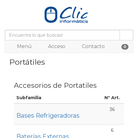
Menú
Acceso
Contacto
0
Portátiles
Accesorios de Portatiles
Subfamilia
Nº Art.
36
Bases Refrigeradoras
6
Baterías Externas