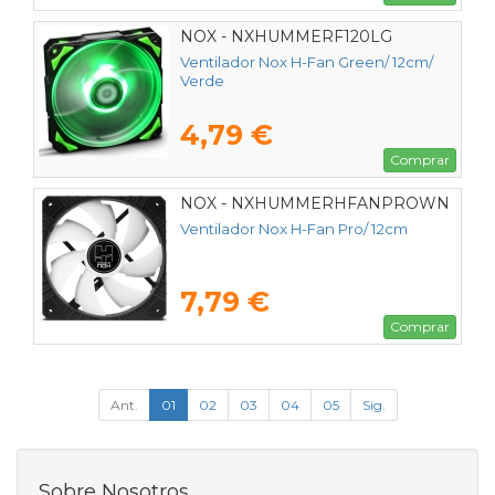
NOX - NXHUMMERF120LG
Ventilador Nox H-Fan Green/ 12cm/
Verde
4,79 €
Comprar
NOX - NXHUMMERHFANPROWN
Ventilador Nox H-Fan Pro/ 12cm
7,79 €
Comprar
Ant.
01
02
03
04
05
Sig.
Sobre Nosotros