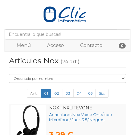
Menú
Acceso
Contacto
0
Artículos Nox
(74 art.)
Ant.
01
02
03
04
05
Sig.
NOX - NXLITEVONE
Auriculares Nox Voice One/ con
Micrófono/ Jack 3.5/ Negros
3,29 €